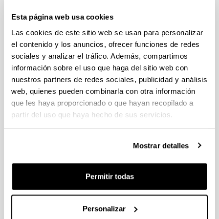
Trámite abierto (Fecha de fin del plazo de presentación: 15/06/2026
13:00)
Esta página web usa cookies
El plazo interno para presentar la documentación finaliza el 11
Las cookies de este sitio web se usan para personalizar
de junio de 2026. Ver Resumen de Procedimiento en la EHU
el contenido y los anuncios, ofrecer funciones de redes
publicado.
sociales y analizar el tráfico. Además, compartimos
FUNDACIÓN RAMÓN ARECES Convocatoria Jóvenes
información sobre el uso que haga del sitio web con
doctores 2026
nuestros partners de redes sociales, publicidad y análisis
Plazo de presentación cerrado (Fecha de fin del plazo de
web, quienes pueden combinarla con otra información
presentación: 05/06/2026 15:00)
que les haya proporcionado o que hayan recopilado a
El plazo para presentar el impreso de cofinanciación para
partir del uso que haya hecho de sus servicios.
obtener la firma del representante legal en la Carta acreditativa
de autorización del centro de investigación finaliza el 29 de
mayo de 2026.
Mostrar detalles
Ayudas para la realización de proyectos de investigación
básica y/o aplicada (PIBA) 2026
Permitir todas
Plazo de presentación cerrado (Fecha de fin del plazo de
presentación: 10/06/2026)
Personalizar
Se ha publicado la convocatoria