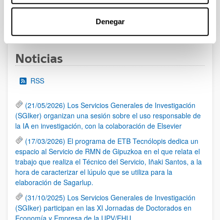
Denegar
1
2
3
4
5
...
95
Página
Página
Página
Página
Página
Páginas intermedias Use 
Página
Noticias
RSS
(21/05/2026) Los Servicios Generales de Investigación
(SGIker) organizan una sesión sobre el uso responsable de
la IA en investigación, con la colaboración de Elsevier
(17/03/2026) El programa de ETB Tecnólopis dedica un
espacio al Servicio de RMN de Gipuzkoa en el que relata el
trabajo que realiza el Técnico del Servicio, Iñaki Santos, a la
hora de caracterizar el lúpulo que se utiliza para la
elaboración de Sagarlup.
(31/10/2025) Los Servicios Generales de Investigación
(SGIker) participan en las XI Jornadas de Doctorados en
Economía y Empresa de la UPV/EHU