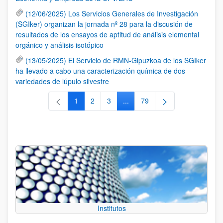
(12/06/2025) Los Servicios Generales de Investigación
(SGIker) organizan la jornada nº 28 para la discusión de
resultados de los ensayos de aptitud de análisis elemental
orgánico y análisis isotópico
(13/05/2025) El Servicio de RMN-Gipuzkoa de los SGIker
ha llevado a cabo una caracterización química de dos
variedades de lúpulo silvestre
1
2
3
...
79
Página
Página
Página
Páginas intermedias Use TAB 
Página
Institutos