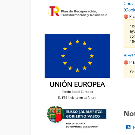
Convo
(Gobi
Pla
12/
ayu
cor
10/
PIFG2
Pla
Se
Not