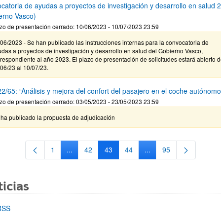
catoria de ayudas a proyectos de investigación y desarrollo en salud 
erno Vasco)
zo de presentación cerrado: 10/06/2023 - 10/07/2023 23:59
06/2023 - Se han publicado las instrucciones internas para la convocatoria de
das a proyectos de investigación y desarrollo en salud del Gobierno Vasco,
respondiente al año 2023. El plazo de presentación de solicitudes estará abierto d
06/23 al 10/07/23.
2/65: “Análisis y mejora del confort del pasajero en el coche autónomo
zo de presentación cerrado: 03/05/2023 - 23/05/2023 23:59
 ha publicado la propuesta de adjudicación
1
...
42
43
44
...
95
Página
Páginas intermedias Use TAB para desplazarse.
Página
Página
Página
Páginas intermedias Us
Página
icias
RSS