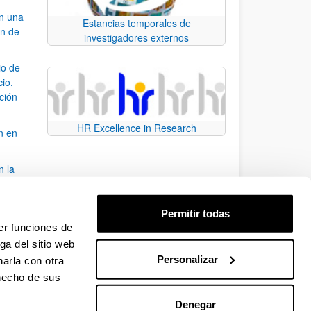
an una
Estancias temporales de
ón de
investigadores externos
io de
cio,
ación
HR Excellence in Research
n en
n la
álisis
Permitir todas
bo
er funciones de
ga del sitio web
Personalizar
arla con otra
para desplazarse.
 hecho de sus
Denegar