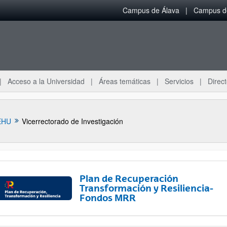
Campus de Álava
Campus de
Acceso a la Universidad
Áreas temáticas
Servicios
Direct
EHU
Vicerrectorado de Investigación
Plan de Recuperación
Transformación y Resiliencia-
Fondos MRR
ar subpáginas