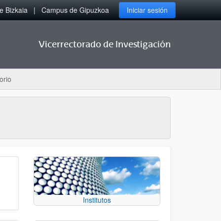
 Bizkaia
Campus de Gipuzkoa
Iniciar sesión
Vicerrectorado de Investigación
orio
Institutos