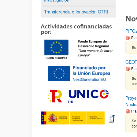
Transferencia e Innovación OTRI
No
Actividades cofinanciadas
PIFG22
por:
Pla
Se 
GEOT
Pla
Se
co
Proye
Nucle
Pla
Se
co