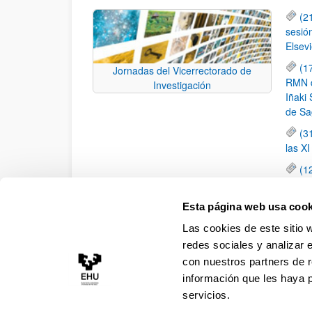
(2
sesió
Elsevi
(1
Jornadas del Vicerrectorado de
RMN de
Investigación
Iñaki 
de Sa
(3
las X
(1
jornad
elemen
Esta página web usa cook
(1
Las cookies de este sitio 
una c
redes sociales y analizar 
con nuestros partners de r
información que les haya 
servicios.