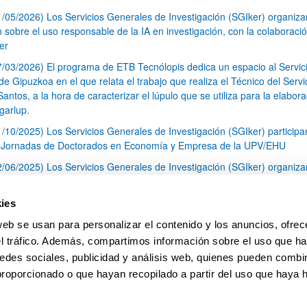
1/05/2026) Los Servicios Generales de Investigación (SGIker) organiz
n sobre el uso responsable de la IA en investigación, con la colaboraci
er
7/03/2026) El programa de ETB Tecnólopis dedica un espacio al Servic
 Gipuzkoa en el que relata el trabajo que realiza el Técnico del Servi
Santos, a la hora de caracterizar el lúpulo que se utiliza para la elabor
garlup.
1/10/2025) Los Servicios Generales de Investigación (SGIker) participa
I Jornadas de Doctorados en Economía y Empresa de la UPV/EHU
2/06/2025) Los Servicios Generales de Investigación (SGIker) organiza
a nº 28 para la discusión de resultados de los ensayos de aptitud de an
tal orgánico y análisis isotópico
ies
3/05/2025) El Servicio de RMN-Gipuzkoa de los SGIker ha llevado a ca
web se usan para personalizar el contenido y los anuncios, ofrec
aracterización química de dos variedades de lúpulo silvestre
el tráfico. Además, compartimos información sobre el uso que ha
1
2
3
...
79
edes sociales, publicidad y análisis web, quienes pueden combin
Página
Página
Página
Páginas intermedias Use TAB 
Página
proporcionado o que hayan recopilado a partir del uso que haya