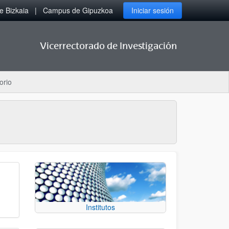
 Bizkaia
Campus de Gipuzkoa
Iniciar sesión
Vicerrectorado de Investigación
orio
Institutos