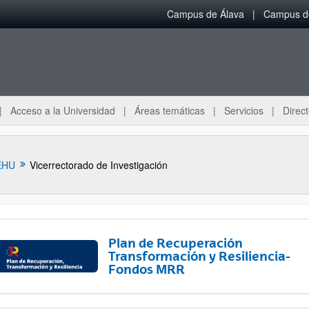
Campus de Álava
Campus de
Acceso a la Universidad
Áreas temáticas
Servicios
Direct
EHU
Vicerrectorado de Investigación
Plan de Recuperación
Transformación y Resiliencia-
Fondos MRR
ar subpáginas