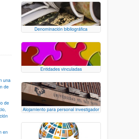
Denominación bibliográfica
e TAB para desplazarse.
Entidades vinculadas
an una
ón de
io de
cio,
Alojamiento para personal investigador
ación
n en