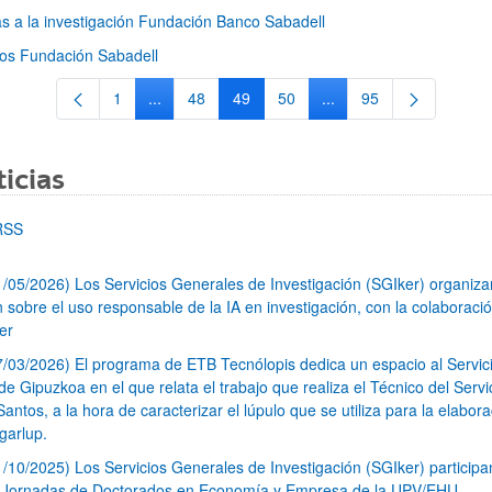
s a la investigación Fundación Banco Sabadell
os Fundación Sabadell
1
...
48
49
50
...
95
Página
Páginas intermedias Use TAB para desplazarse.
Página
Página
Página
Páginas intermedias Us
Página
icias
RSS
1/05/2026) Los Servicios Generales de Investigación (SGIker) organiz
n sobre el uso responsable de la IA en investigación, con la colaboraci
er
7/03/2026) El programa de ETB Tecnólopis dedica un espacio al Servic
 Gipuzkoa en el que relata el trabajo que realiza el Técnico del Servi
Santos, a la hora de caracterizar el lúpulo que se utiliza para la elabor
garlup.
1/10/2025) Los Servicios Generales de Investigación (SGIker) participa
I Jornadas de Doctorados en Economía y Empresa de la UPV/EHU