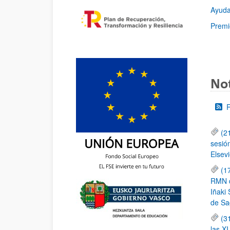
Ayuda
Premi
Not
(2
sesió
Elsevi
(1
RMN de
Iñaki 
de Sa
(3
las X