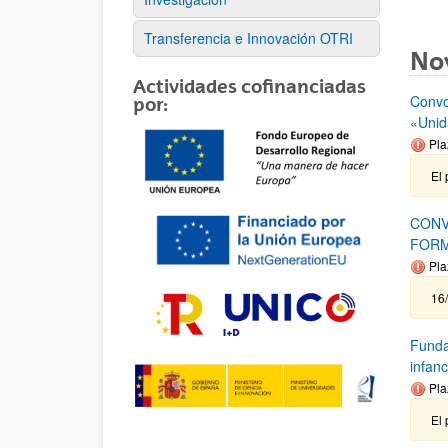
Transferencia e Innovación OTRI
No
Actividades cofinanciadas
Convo
por:
«Unid
Pla
El 
CONV
FORM
Pla
16/
Funda
infanc
Pla
El 