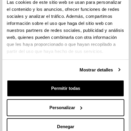
Las cookies de este sitio web se usan para personalizar
el contenido y los anuncios, ofrecer funciones de redes
Programa Fellows Gipuzkoa de atracción y retención de
sociales y analizar el tráfico. Además, compartimos
talento 2023
información sobre el uso que haga del sitio web con
El plazo de presentación de solicitudes finaliza el 29 de marzo
nuestros partners de redes sociales, publicidad y análisis
de 2023, a las13:00 (hora peninsular). Plazo interno:
22/03/2023
web, quienes pueden combinarla con otra información
que les haya proporcionado o que hayan recopilado a
PIFG22/43: “Energia fotoboltakikoa autokontsumitzeko
partir del uso que haya hecho de sus servicios.
energía kudeaketa sistema adimentsu baten garapen eta
inplementazioa/ Diseño e implementación de un sistema de
gestión de energía inteligente para el autoconsumo de
Mostrar detalles
energía fotovoltaica”
Plazo de presentación cerrado: 28/01/2023 - 17/02/2023 23:59
Permitir todas
15/03/2023 Se ha publicado la propuesta de adjudicación.
Personalizar
1
...
49
50
51
...
95
Página
Páginas intermedias Use TAB para desplazarse.
Página
Página
Página
Páginas intermedias Us
Página
Denegar