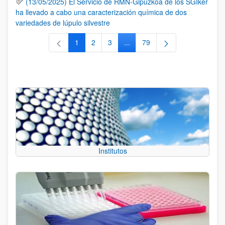
(13/05/2025) El Servicio de RMN-Gipuzkoa de los SGIker
ha llevado a cabo una caracterización química de dos
variedades de lúpulo silvestre
1
2
3
...
79
Página
Página
Página
Páginas intermedias Use TAB 
Página
Institutos