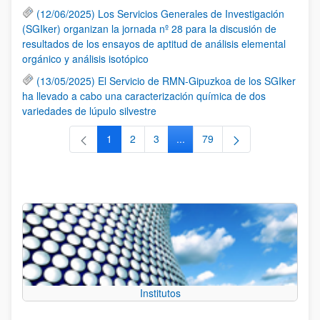
(12/06/2025) Los Servicios Generales de Investigación
(SGIker) organizan la jornada nº 28 para la discusión de
resultados de los ensayos de aptitud de análisis elemental
orgánico y análisis isotópico
(13/05/2025) El Servicio de RMN-Gipuzkoa de los SGIker
ha llevado a cabo una caracterización química de dos
variedades de lúpulo silvestre
1
2
3
...
79
Página
Página
Página
Páginas intermedias Use TAB 
Página
Institutos