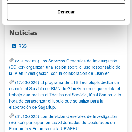
1
...
12
13
14
...
95
Denegar
Página
Páginas intermedias Use TAB para desplazarse.
Página
Página
Página
Páginas intermedias Us
Página
Noticias
RSS
(21/05/2026) Los Servicios Generales de Investigación
(SGIker) organizan una sesión sobre el uso responsable de
la IA en investigación, con la colaboración de Elsevier
(17/03/2026) El programa de ETB Tecnólopis dedica un
espacio al Servicio de RMN de Gipuzkoa en el que relata el
trabajo que realiza el Técnico del Servicio, Iñaki Santos, a la
hora de caracterizar el lúpulo que se utiliza para la
elaboración de Sagarlup.
(31/10/2025) Los Servicios Generales de Investigación
(SGIker) participan en las XI Jornadas de Doctorados en
Economía y Empresa de la UPV/EHU