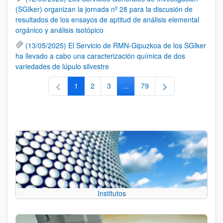
(SGIker) organizan la jornada nº 28 para la discusión de
resultados de los ensayos de aptitud de análisis elemental
orgánico y análisis isotópico
(13/05/2025) El Servicio de RMN-Gipuzkoa de los SGIker
ha llevado a cabo una caracterización química de dos
variedades de lúpulo silvestre
1
2
3
...
79
Página
Página
Página
Páginas intermedias Use TAB 
Página
Institutos