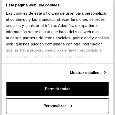
19/07/2023 Se ha publicado la propuesta de adjudicación
Esta página web usa cookies
Las cookies de este sitio web se usan para personalizar
CONVOCATORIA AYUDAS PARA LA FINANCIACIÓN DE
el contenido y los anuncios, ofrecer funciones de redes
PLANES DE INVESTIGACIÓN EN COOPERACIÓN EN EL
sociales y analizar el tráfico. Además, compartimos
ÁREA DE LA INTELIGENCIA ARTIFICIAL
información sobre el uso que haga del sitio web con
DESARROLLADOS POR GRUPOS DE INVESTIGACIÓN
nuestros partners de redes sociales, publicidad y análisis
INTERDISCIPLINARES
web, quienes pueden combinarla con otra información
Plazo de presentación cerrado: 13/07/2023 - 15/09/2023 23:59
que les haya proporcionado o que hayan recopilado a
EL PLAZO INTERNO DE PRESENTACIÓN DE SOLICITUDES
partir del uso que haya hecho de sus servicios.
ES DEL 13/07/2023 AL 08/09/2023 (INCLUSIVE).
Convocatoria de ayudas del Ministerio de Ciencia e
Mostrar detalles
Innovación para incentivar la consolidación investigadora
2023
Plazo de presentación cerrado: 07/07/2023 - 26/07/2023 14:00
Permitir todas
Plazo interno para envío de la expresión de interés:
14/07/2023 - Plazo interno para presentación de solicitudes:
24/07/2023 (a las 14:00h)
Personalizar