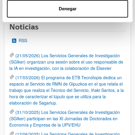
1
...
39
40
41
...
95
Página
Páginas intermedias Use TAB para desplazarse.
Página
Página
Página
Páginas intermedias Us
Página
Denegar
Noticias
RSS
(21/05/2026) Los Servicios Generales de Investigación
(SGIker) organizan una sesión sobre el uso responsable de
la IA en investigación, con la colaboración de Elsevier
(17/03/2026) El programa de ETB Tecnólopis dedica un
espacio al Servicio de RMN de Gipuzkoa en el que relata el
trabajo que realiza el Técnico del Servicio, Iñaki Santos, a la
hora de caracterizar el lúpulo que se utiliza para la
elaboración de Sagarlup.
(31/10/2025) Los Servicios Generales de Investigación
(SGIker) participan en las XI Jornadas de Doctorados en
Economía y Empresa de la UPV/EHU
(12/06/2025) Los Servicios Generales de Investigación