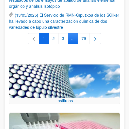
orgánico y análisis isotópico
(13/05/2025) El Servicio de RMN-Gipuzkoa de los SGIker
ha llevado a cabo una caracterización química de dos
variedades de lúpulo silvestre
1
2
3
...
79
Página
Página
Página
Páginas intermedias Use TAB 
Página
Institutos