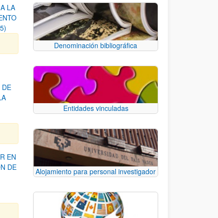
A LA
ENTO
5)
Denominación bibliográfica
 DE
LA
Entidades vinculadas
R EN
ÓN DE
Alojamiento para personal investigador