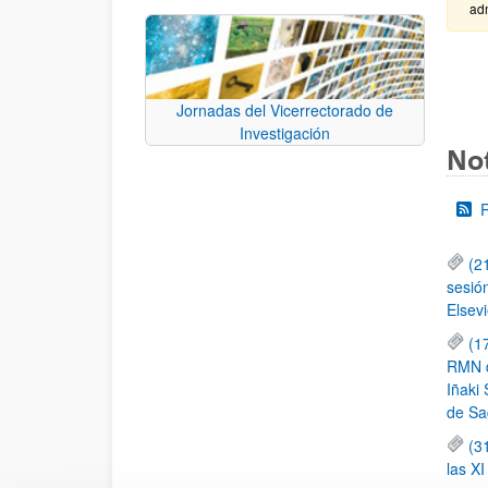
adm
Jornadas del Vicerrectorado de
Investigación
Not
(2
sesió
Elsevi
(1
RMN de
Iñaki 
de Sa
(3
las X