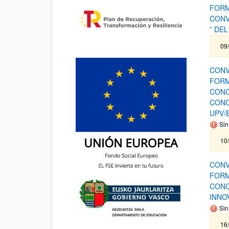
FORM
CONV
” DEL
09
CONV
FORM
CONC
CONO
UPV/
Sin
10
CONV
FORM
CONO
INNO
Sin
16/