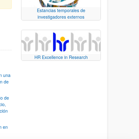
Estancias temporales de
investigadores externos
e.
 TAB para desplazarse.
HR Excellence in Research
an una
ón de
io de
cio,
ación
n en