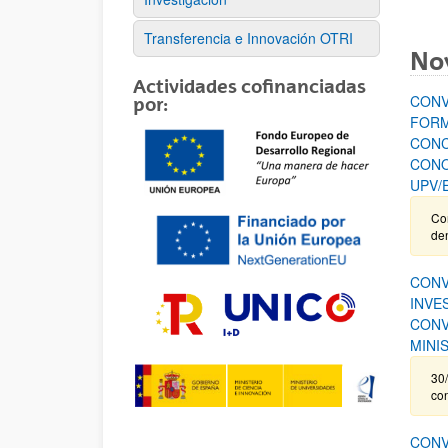
Transferencia e Innovación OTRI
No
Actividades cofinanciadas
CONV
por:
FORM
CONC
CONO
UPV/
Cor
de
CONV
INVE
CONV
MINI
30/
co
CONV