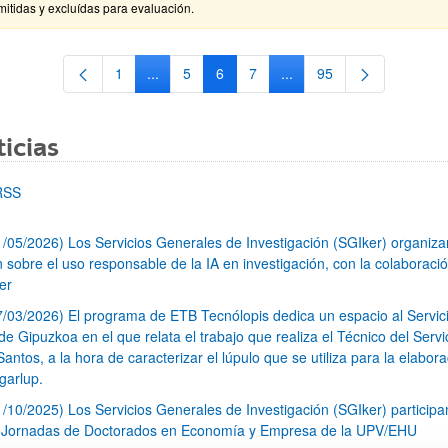
itidas y excluídas para evaluación.
1
...
5
6
7
...
95
Página
Páginas intermedias Use TAB para desplazars
Página
Página
Página
Páginas intermedias Use
Página
icias
RSS
1/05/2026) Los Servicios Generales de Investigación (SGIker) organiz
n sobre el uso responsable de la IA en investigación, con la colaboraci
er
7/03/2026) El programa de ETB Tecnólopis dedica un espacio al Servic
 Gipuzkoa en el que relata el trabajo que realiza el Técnico del Servi
Santos, a la hora de caracterizar el lúpulo que se utiliza para la elabor
garlup.
1/10/2025) Los Servicios Generales de Investigación (SGIker) participa
I Jornadas de Doctorados en Economía y Empresa de la UPV/EHU