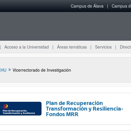
Campus de Álava
Campus de
Acceso a la Universidad
Áreas temáticas
Servicios
Direct
EHU
Vicerrectorado de Investigación
Plan de Recuperación
Transformación y Resiliencia-
Fondos MRR
ar subpáginas