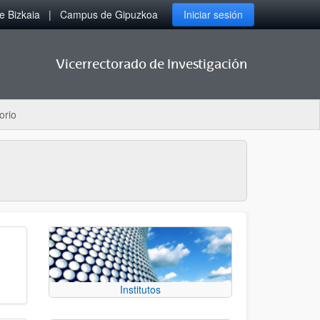
 Bizkaia
Campus de Gipuzkoa
Iniciar sesión
Vicerrectorado de Investigación
orio
Institutos