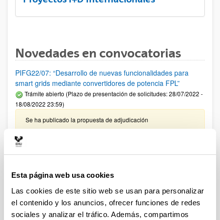
Novedades en convocatorias
PIFG22/07: “Desarrollo de nuevas funcionalidades para
smart grids mediante convertidores de potencia FPL”
Trámite abierto (Plazo de presentación de solicitudes: 28/07/2022 -
18/08/2022 23:59)
Se ha publicado la propuesta de adjudicación
PIFG22/04: “Síntesis y caracterización de microcápsulas
poliméricas biodegradables”
Trámite abierto (Plazo de presentación de solicitudes: 20/07/2022 -
10/08/2022 23:59)
Esta página web usa cookies
Se ha publicado la propuesta de adjudicación
Las cookies de este sitio web se usan para personalizar
el contenido y los anuncios, ofrecer funciones de redes
PIFG22/09: “Diseño e implementación de sistemas de
sociales y analizar el tráfico. Además, compartimos