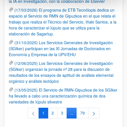
la IA en investigación, con la colaboración de Elsevier
(17/03/2026) El programa de ETB Tecnólopis dedica un
espacio al Servicio de RMN de Gipuzkoa en el que relata el
trabajo que realiza el Técnico del Servicio, Iñaki Santos, a la
hora de caracterizar el lúpulo que se utiliza para la
elaboración de Sagarlup.
(31/10/2025) Los Servicios Generales de Investigación
(SGIker) participan en las XI Jornadas de Doctorados en
Economía y Empresa de la UPV/EHU
(12/06/2025) Los Servicios Generales de Investigación
(SGIker) organizan la jornada nº 28 para la discusión de
resultados de los ensayos de aptitud de análisis elemental
orgánico y análisis isotópico
(13/05/2025) El Servicio de RMN-Gipuzkoa de los SGIker
ha llevado a cabo una caracterización química de dos
variedades de lúpulo silvestre
1
2
3
...
79
Página
Página
Página
Páginas intermedias Use TAB 
Página