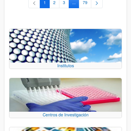
1
2
3
...
79
Página
Página
Página
Páginas intermedias Use TAB 
Página
Institutos
Centros de Investigación