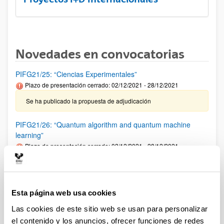
Novedades en convocatorias
PIFG21/25: “Ciencias Experimentales”
Plazo de presentación cerrado: 02/12/2021 - 28/12/2021
Se ha publicado la propuesta de adjudicación
PIFG21/26: “Quantum algorithm and quantum machine
learning”
Plazo de presentación cerrado: 02/12/2021 - 28/12/2021
Se ha publicado la propuesta de adjudicación
Premios "Fronteras del Conocimiento" de la Fundación BBVA
Esta página web usa cookies
2022
Las cookies de este sitio web se usan para personalizar
El plazo de nominaciones finaliza el 30 de junio de 2022 a las
el contenido y los anuncios, ofrecer funciones de redes
23:00 horas