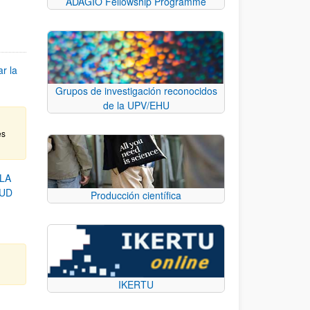
ADAGIO Fellowship Programme
r la
Grupos de investigación reconocidos
de la UPV/EHU
es
LA
LUD
Producción científica
IKERTU
d