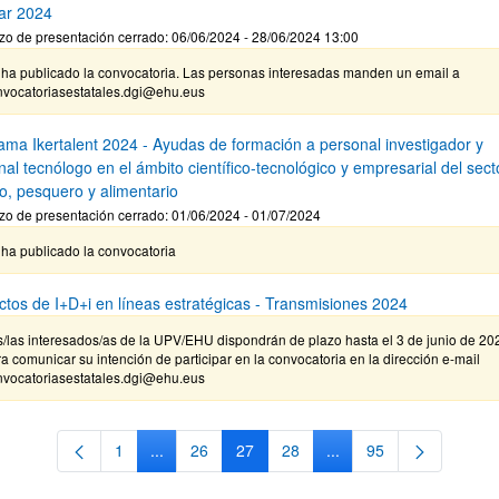
ar 2024
zo de presentación cerrado: 06/06/2024 - 28/06/2024 13:00
 ha publicado la convocatoria. Las personas interesadas manden un email a
nvocatoriasestatales.dgi@ehu.eus
ama Ikertalent 2024 - Ayudas de formación a personal investigador y
al tecnólogo en el ámbito científico-tecnológico y empresarial del sect
io, pesquero y alimentario
zo de presentación cerrado: 01/06/2024 - 01/07/2024
ha publicado la convocatoria
ctos de I+D+i en líneas estratégicas - Transmisiones 2024
/las interesados/as de la UPV/EHU dispondrán de plazo hasta el 3 de junio de 20
a comunicar su intención de participar en la convocatoria en la dirección e-mail
nvocatoriasestatales.dgi@ehu.eus
1
...
26
27
28
...
95
Página
Páginas intermedias Use TAB para desplazarse.
Página
Página
Página
Páginas intermedias Us
Página