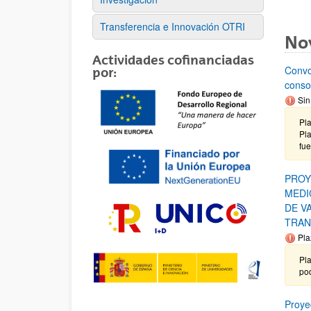
Transferencia e Innovación OTRI
No
Actividades cofinanciadas
Convo
por:
conso
Sin
Pl
Pla
fue
PROY
MEDI
DE V
TRAN
Pla
Pl
po
Proye