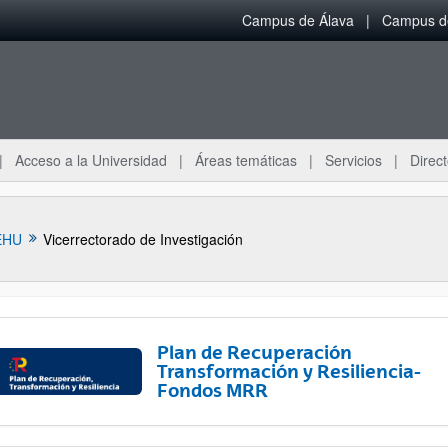
Campus de Álava
Campus de
Acceso a la Universidad
Áreas temáticas
Servicios
Direct
EHU
Vicerrectorado de Investigación
Plan de Recuperación
Transformación y Resiliencia-
Fondos MRR
ar subpáginas