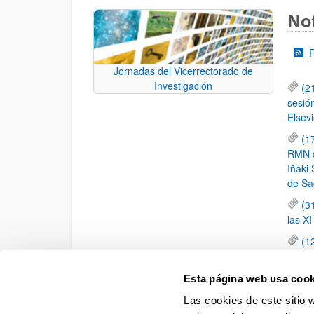
Not
Jornadas del Vicerrectorado de
Investigación
(2
sesió
Elsevi
(1
RMN de
Iñaki 
de Sa
(3
las X
(1
jornad
elemen
Esta página web usa cook
(1
Las cookies de este sitio 
una c