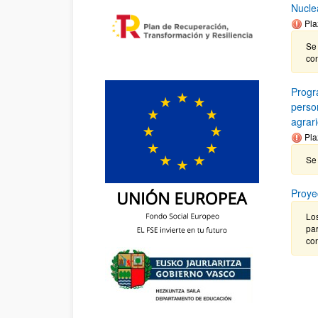
Nucle
Pla
Se
co
Progr
person
agrar
Pla
Se 
Proye
Los
par
co