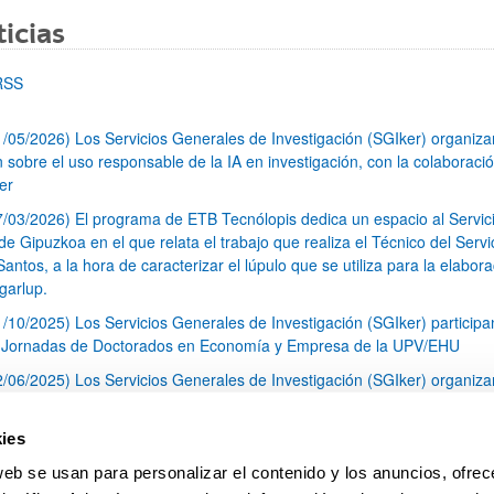
icias
RSS
1/05/2026) Los Servicios Generales de Investigación (SGIker) organiz
n sobre el uso responsable de la IA en investigación, con la colaboraci
er
7/03/2026) El programa de ETB Tecnólopis dedica un espacio al Servic
 Gipuzkoa en el que relata el trabajo que realiza el Técnico del Servi
Santos, a la hora de caracterizar el lúpulo que se utiliza para la elabor
garlup.
1/10/2025) Los Servicios Generales de Investigación (SGIker) participa
I Jornadas de Doctorados en Economía y Empresa de la UPV/EHU
2/06/2025) Los Servicios Generales de Investigación (SGIker) organiza
a nº 28 para la discusión de resultados de los ensayos de aptitud de an
tal orgánico y análisis isotópico
ies
3/05/2025) El Servicio de RMN-Gipuzkoa de los SGIker ha llevado a ca
web se usan para personalizar el contenido y los anuncios, ofrec
aracterización química de dos variedades de lúpulo silvestre