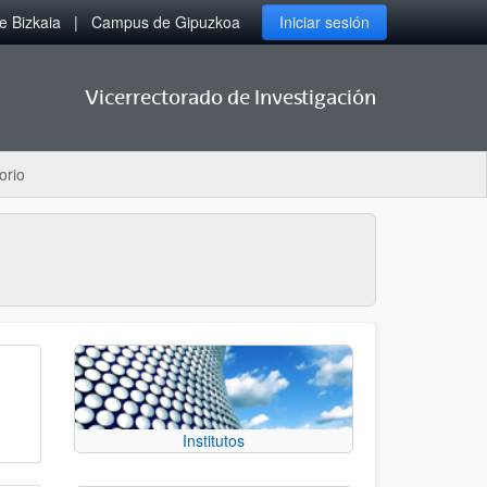
 Bizkaia
Campus de Gipuzkoa
Iniciar sesión
Vicerrectorado de Investigación
orio
Institutos