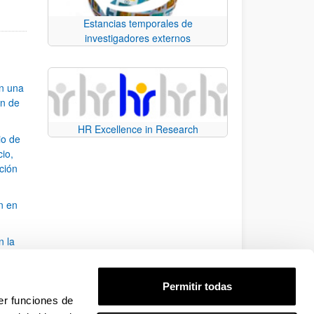
Estancias temporales de
investigadores externos
an una
ón de
HR Excellence in Research
io de
cio,
ación
n en
n la
álisis
Permitir todas
bo
er funciones de