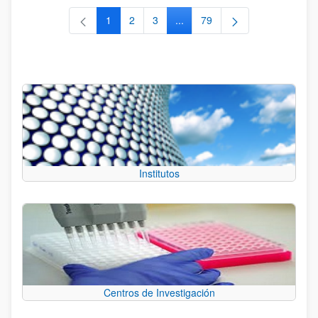
1
2
3
...
79
Página
Página
Página
Páginas intermedias Use TAB 
Página
Institutos
Centros de Investigación