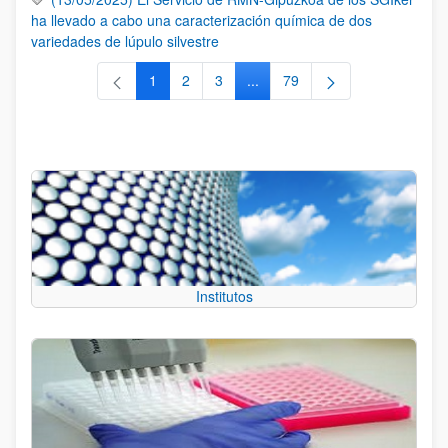
ha llevado a cabo una caracterización química de dos
variedades de lúpulo silvestre
1
2
3
...
79
Página
Página
Página
Páginas intermedias Use TAB 
Página
Institutos