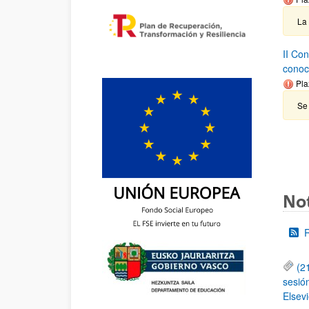
La
II Co
conoc
Pla
Se 
Not
(2
sesió
Elsevi