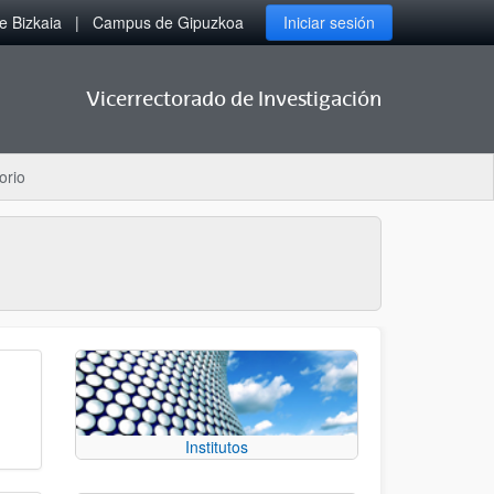
 Bizkaia
Campus de Gipuzkoa
Iniciar sesión
Vicerrectorado de Investigación
orio
Institutos