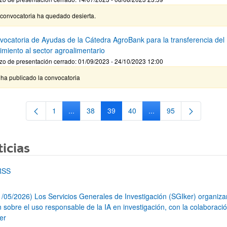
 convocatoria ha quedado desierta.
nvocatoria de Ayudas de la Cátedra AgroBank para la transferencia del
imiento al sector agroalimentario
zo de presentación cerrado: 01/09/2023 - 24/10/2023 12:00
ha publicado la convocatoria
1
...
38
39
40
...
95
Página
Páginas intermedias Use TAB para desplazarse.
Página
Página
Página
Páginas intermedias Us
Página
icias
RSS
1/05/2026) Los Servicios Generales de Investigación (SGIker) organiz
n sobre el uso responsable de la IA en investigación, con la colaboraci
er