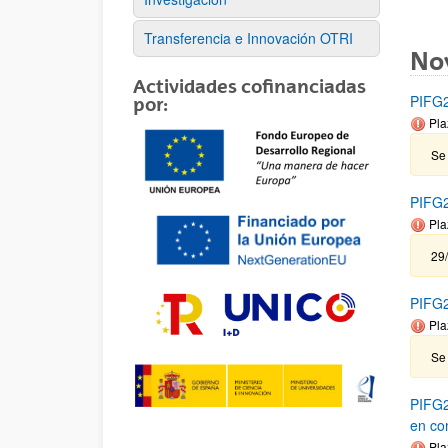
Transferencia e Innovación OTRI
No
Actividades cofinanciadas
PIFG2
por:
Pla
Se
PIFG23
Pla
29
PIFG2
Pla
Se 
PIFG2
en co
Pla