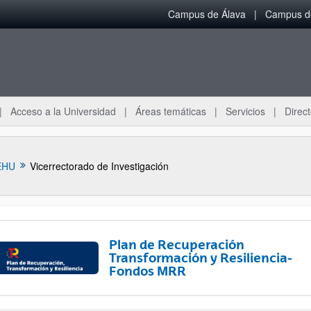
Campus de Álava
Campus de
Acceso a la Universidad
Áreas temáticas
Servicios
Direct
EHU
Vicerrectorado de Investigación
Plan de Recuperación
Transformación y Resiliencia-
Fondos MRR
ar subpáginas