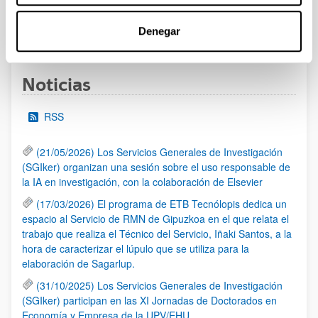
Denegar
1
2
3
4
5
...
95
Página
Página
Página
Página
Página
Páginas intermedias Use 
Página
Noticias
RSS
(21/05/2026) Los Servicios Generales de Investigación
(SGIker) organizan una sesión sobre el uso responsable de
la IA en investigación, con la colaboración de Elsevier
(17/03/2026) El programa de ETB Tecnólopis dedica un
espacio al Servicio de RMN de Gipuzkoa en el que relata el
trabajo que realiza el Técnico del Servicio, Iñaki Santos, a la
hora de caracterizar el lúpulo que se utiliza para la
elaboración de Sagarlup.
(31/10/2025) Los Servicios Generales de Investigación
(SGIker) participan en las XI Jornadas de Doctorados en
Economía y Empresa de la UPV/EHU