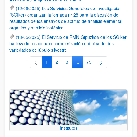
(12/06/2025) Los Servicios Generales de Investigación
(SGIker) organizan la jornada nº 28 para la discusión de
resultados de los ensayos de aptitud de análisis elemental
orgánico y análisis isotópico
(13/05/2025) El Servicio de RMN-Gipuzkoa de los SGIker
ha llevado a cabo una caracterización química de dos
variedades de lúpulo silvestre
1
2
3
...
79
Página
Página
Página
Páginas intermedias Use TAB 
Página
Institutos