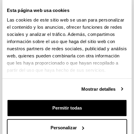
Trámite abierto (Fecha de fin del plazo de presentación: 15/06/2026
13:00)
Esta página web usa cookies
El plazo interno para presentar la documentación finaliza el 11
Las cookies de este sitio web se usan para personalizar
de junio de 2026. Ver Resumen de Procedimiento en la EHU
el contenido y los anuncios, ofrecer funciones de redes
publicado.
sociales y analizar el tráfico. Además, compartimos
FUNDACIÓN RAMÓN ARECES Convocatoria Jóvenes
información sobre el uso que haga del sitio web con
doctores 2026
nuestros partners de redes sociales, publicidad y análisis
Plazo de presentación cerrado (Fecha de fin del plazo de
web, quienes pueden combinarla con otra información
presentación: 05/06/2026 15:00)
que les haya proporcionado o que hayan recopilado a
El plazo para presentar el impreso de cofinanciación para
partir del uso que haya hecho de sus servicios.
obtener la firma del representante legal en la Carta acreditativa
de autorización del centro de investigación finaliza el 29 de
mayo de 2026.
Mostrar detalles
Ayudas para la realización de proyectos de investigación
básica y/o aplicada (PIBA) 2026
Permitir todas
Plazo de presentación cerrado (Fecha de fin del plazo de
presentación: 10/06/2026)
Personalizar
Se ha publicado la convocatoria