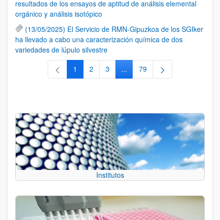
resultados de los ensayos de aptitud de análisis elemental
orgánico y análisis isotópico
(13/05/2025) El Servicio de RMN-Gipuzkoa de los SGIker
ha llevado a cabo una caracterización química de dos
variedades de lúpulo silvestre
1
2
3
...
79
Página
Página
Página
Páginas intermedias Use TAB 
Página
Institutos