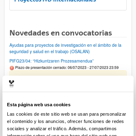
Novedades en convocatorias
Ayudas para proyectos de investigación en el ámbito de la
seguridad y salud en el trabajo (OSALAN)
PIFG23/04: “Hizkuntzaren Prozesamendua”
Plazo de presentación cerrado: 06/07/2023 - 27/07/2023 23:59
Se ha publicado la propuesta de adjudicación.
PIFG22/71: “Prehistoria”
Plazo de presentación cerrado: 23/05/2023 - 12/06/2023 23:59
Esta página web usa cookies
Se ha publicado la propuesta de adjudicación
Las cookies de este sitio web se usan para personalizar
el contenido y los anuncios, ofrecer funciones de redes
PIFG23/08: “Alteraciones metabólicas implicadas en
progresión de enfermedad hepática”
sociales y analizar el tráfico. Además, compartimos
Plazo de presentación cerrado: 11/07/2023 - 03/08/2023 23:59
información sobre el uso que haga del sitio web con