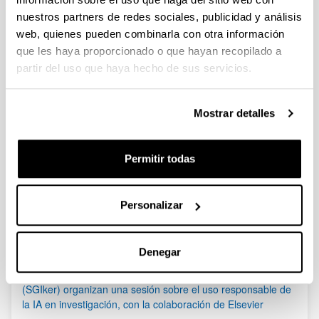
nuestros partners de redes sociales, publicidad y análisis
Se ha publicado la propuesta de adjudicación.
web, quienes pueden combinarla con otra información
que les haya proporcionado o que hayan recopilado a
Bioeconomía 2023 - Ayudas a proyectos de innovación en
bioeconomía
partir del uso que haya hecho de sus servicios.
Plazo de presentación cerrado: 30/08/2023 - 22/09/2023 23:59
Se ha publicado la convocatoria
Mostrar detalles
1
...
37
38
39
...
95
Página
Páginas intermedias Use TAB para desplazarse.
Página
Página
Página
Páginas intermedias Us
Página
Permitir todas
Noticias
Personalizar
RSS
Denegar
(21/05/2026) Los Servicios Generales de Investigación
(SGIker) organizan una sesión sobre el uso responsable de
la IA en investigación, con la colaboración de Elsevier