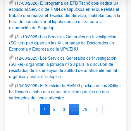
(17/03/2026) El programa de ETB Tecnólopis dedica un
espacio al Servicio de RMN de Gipuzkoa en el que relata el
trabajo que realiza el Técnico del Servicio, Iñaki Santos, a la
hora de caracterizar el lúpulo que se utiliza para la
elaboración de Sagarlup.
(31/10/2025) Los Servicios Generales de Investigación
(SGIker) participan en las XI Jornadas de Doctorados en
Economía y Empresa de la UPV/EHU
(12/06/2025) Los Servicios Generales de Investigación
(SGIker) organizan la jornada nº 28 para la discusión de
resultados de los ensayos de aptitud de análisis elemental
orgánico y análisis isotópico
(13/05/2025) El Servicio de RMN-Gipuzkoa de los SGIker
ha llevado a cabo una caracterización química de dos
variedades de lúpulo silvestre
1
2
3
...
79
Página
Página
Página
Páginas intermedias Use TAB 
Página