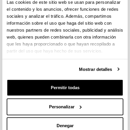
Las cookies de este sitio web se usan para personalizar
el contenido y los anuncios, ofrecer funciones de redes
Programa Fellows Gipuzkoa de atracción y retención de
sociales y analizar el tráfico. Además, compartimos
talento 2023
información sobre el uso que haga del sitio web con
El plazo de presentación de solicitudes finaliza el 29 de marzo
nuestros partners de redes sociales, publicidad y análisis
de 2023, a las13:00 (hora peninsular). Plazo interno:
22/03/2023
web, quienes pueden combinarla con otra información
que les haya proporcionado o que hayan recopilado a
PIFG22/43: “Energia fotoboltakikoa autokontsumitzeko
partir del uso que haya hecho de sus servicios.
energía kudeaketa sistema adimentsu baten garapen eta
inplementazioa/ Diseño e implementación de un sistema de
gestión de energía inteligente para el autoconsumo de
Mostrar detalles
energía fotovoltaica”
Plazo de presentación cerrado: 28/01/2023 - 17/02/2023 23:59
Permitir todas
15/03/2023 Se ha publicado la propuesta de adjudicación.
Personalizar
1
...
49
50
51
...
95
Página
Páginas intermedias Use TAB para desplazarse.
Página
Página
Página
Páginas intermedias Us
Página
Denegar