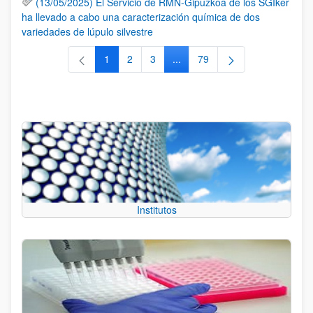
(13/05/2025) El Servicio de RMN-Gipuzkoa de los SGIker
ha llevado a cabo una caracterización química de dos
variedades de lúpulo silvestre
1
2
3
...
79
Página
Página
Página
Páginas intermedias Use TAB 
Página
Institutos