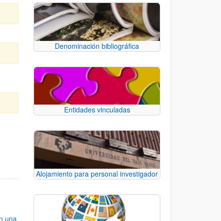
Denominación bibliográfica
Entidades vinculadas
e TAB para desplazarse.
Alojamiento para personal investigador
an una