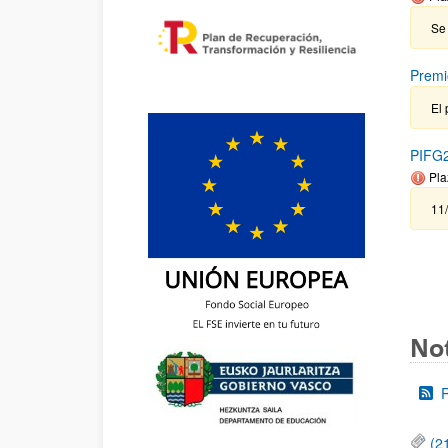
Se 
Premi
El 
PIFG2
Pla
11
Not
(2