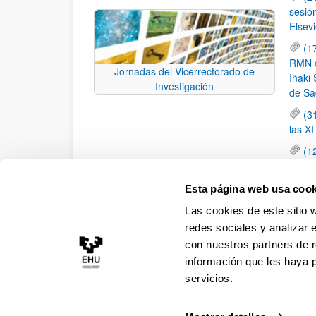
sesió
Elsevi
(1
RMN de
Jornadas del Vicerrectorado de
Iñaki 
Investigación
de Sa
(3
las X
(1
jornad
elemen
Esta página web usa cook
(1
Las cookies de este sitio 
una c
redes sociales y analizar 
con nuestros partners de r
información que les haya 
servicios.