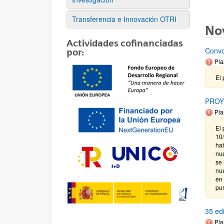
Transferencia e Innovación OTRI
No
Actividades cofinanciadas
Convo
por:
Pla
El 
PROY
Pla
El 
10
ha
nu
se 
nu
en
pun
35 ed
Pla