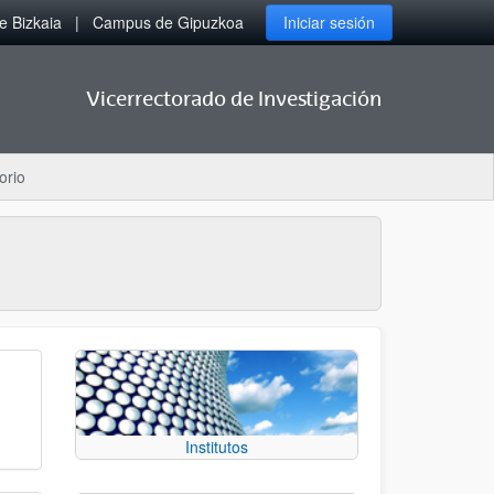
 Bizkaia
Campus de Gipuzkoa
Iniciar sesión
Vicerrectorado de Investigación
orio
Institutos