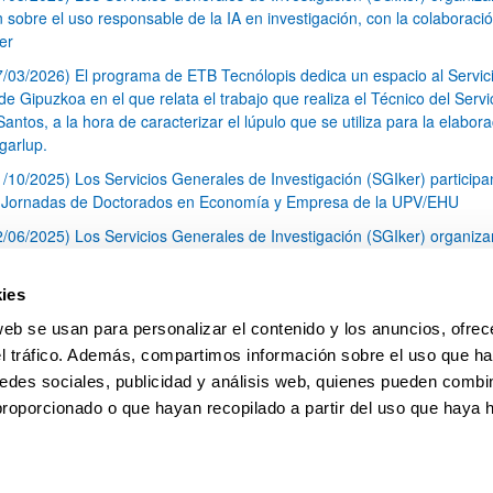
n sobre el uso responsable de la IA en investigación, con la colaboraci
er
7/03/2026) El programa de ETB Tecnólopis dedica un espacio al Servic
 Gipuzkoa en el que relata el trabajo que realiza el Técnico del Servi
Santos, a la hora de caracterizar el lúpulo que se utiliza para la elabor
garlup.
1/10/2025) Los Servicios Generales de Investigación (SGIker) participa
I Jornadas de Doctorados en Economía y Empresa de la UPV/EHU
2/06/2025) Los Servicios Generales de Investigación (SGIker) organiza
a nº 28 para la discusión de resultados de los ensayos de aptitud de an
tal orgánico y análisis isotópico
ies
3/05/2025) El Servicio de RMN-Gipuzkoa de los SGIker ha llevado a ca
web se usan para personalizar el contenido y los anuncios, ofrec
aracterización química de dos variedades de lúpulo silvestre
el tráfico. Además, compartimos información sobre el uso que ha
1
2
3
...
79
edes sociales, publicidad y análisis web, quienes pueden combin
Página
Página
Página
Páginas intermedias Use TAB 
Página
proporcionado o que hayan recopilado a partir del uso que haya