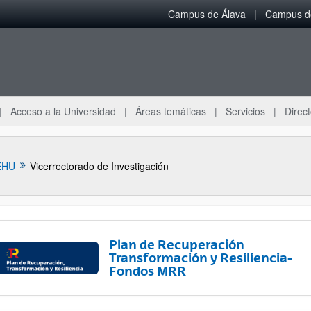
Campus de Álava
Campus de
Acceso a la Universidad
Áreas temáticas
Servicios
Direct
EHU
Vicerrectorado de Investigación
Plan de Recuperación
Transformación y Resiliencia-
Fondos MRR
ar subpáginas