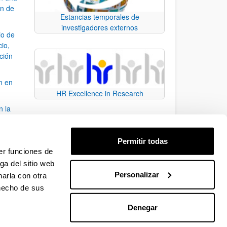
ón de
Estancias temporales de
investigadores externos
io de
cio,
ación
n en
HR Excellence in Research
n la
álisis
Permitir todas
bo
er funciones de
ga del sitio web
Personalizar
arla con otra
para desplazarse.
 hecho de sus
Denegar