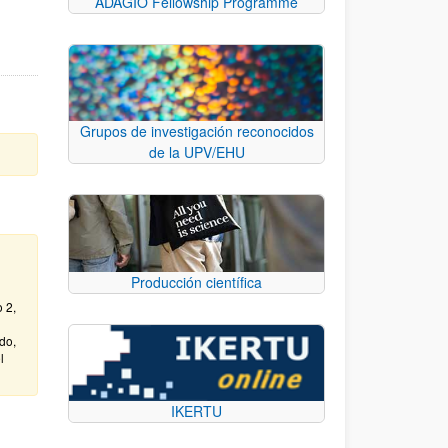
ADAGIO Fellowship Programme
Grupos de investigación reconocidos
de la UPV/EHU
Producción científica
 2,
do,
l
IKERTU