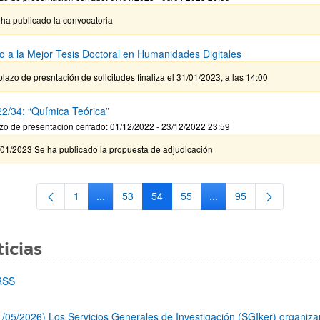
ha publicado la convocatoria
o a la Mejor Tesis Doctoral en Humanidades Digitales
plazo de presntación de solicitudes finaliza el 31/01/2023, a las 14:00
2/34: “Química Teórica”
zo de presentación cerrado: 01/12/2022 - 23/12/2022 23:59
/01/2023 Se ha publicado la propuesta de adjudicación
1
...
53
54
55
...
95
Página
Páginas intermedias Use TAB para desplazarse.
Página
Página
Página
Páginas intermedias Us
Página
icias
RSS
1/05/2026) Los Servicios Generales de Investigación (SGIker) organiz