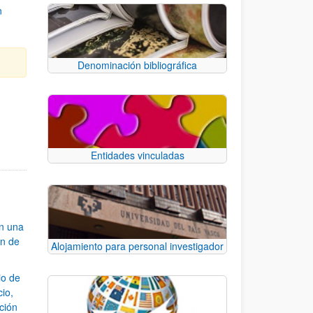
n
Denominación bibliográfica
e TAB para desplazarse.
Entidades vinculadas
an una
ón de
Alojamiento para personal investigador
io de
cio,
ación