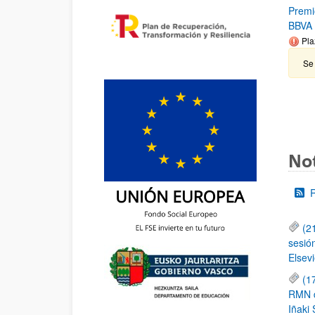
Premi
BBVA
Pla
Se 
Not
(2
sesió
Elsevi
(1
RMN de
Iñaki 