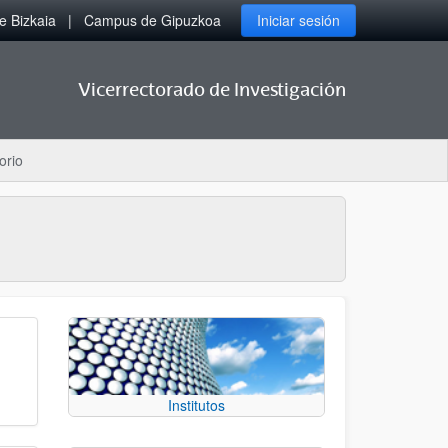
 Bizkaia
Campus de Gipuzkoa
Iniciar sesión
Vicerrectorado de Investigación
orio
Institutos