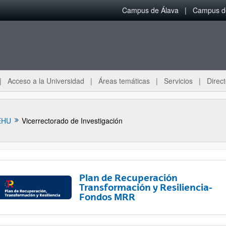
Campus de Álava
Campus de
Acceso a la Universidad
Áreas temáticas
Servicios
Direct
EHU
Vicerrectorado de Investigación
Plan de Recuperación
Transformación y Resiliencia-
Fondos MRR
ar subpáginas