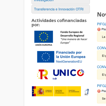
Transferencia e Innovación OTRI
No
Actividades cofinanciadas
PIFG2
por:
Pla
La
CONV
El 
CONV
El 
PIFG2
Pla
Se