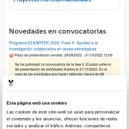
Novedades en convocatorias
Programa ELKARTEK 2022: Fase II. Ayudas a la
investigación colaborativa en áreas estratégicas
Plazo de presentación cerrado: 29/09/2022 - 31/10/2022 12:00
Se ha publicado la convocatoria de la fase II. El plazo externo
de presentación de solicitudes finaliza el 31/10/2022. En el
caso de las solicitudes que hayan obtenido menos de 68
puntos, el plazo interno para oponerse finaliza el 17/10/2022.
PIFG22/13: “Polimerización en fase dispersa”
Plazo de presentación cerrado: 25/08/2022 - 16/09/2022 23:59
Esta página web usa cookies
Se ha publicado la propuesta de adjudicación (Fecha de
Las cookies de este sitio web se usan para personalizar
publicación: 04/10/2022)
el contenido y los anuncios, ofrecer funciones de redes
sociales y analizar el tráfico. Además, compartimos
AYUDAS A LA INVESTIGACIÓN 2022 - FUNDACIÓN