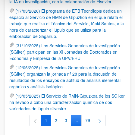
la IA en investigación, con la colaboración de Elsevier
(17/03/2026) El programa de ETB Tecnólopis dedica un
espacio al Servicio de RMN de Gipuzkoa en el que relata el
trabajo que realiza el Técnico del Servicio, Iñaki Santos, a la
hora de caracterizar el lúpulo que se utiliza para la
elaboración de Sagarlup.
(31/10/2025) Los Servicios Generales de Investigación
(SGIker) participan en las XI Jornadas de Doctorados en
Economía y Empresa de la UPV/EHU
(12/06/2025) Los Servicios Generales de Investigación
(SGIker) organizan la jornada nº 28 para la discusión de
resultados de los ensayos de aptitud de análisis elemental
orgánico y análisis isotópico
(13/05/2025) El Servicio de RMN-Gipuzkoa de los SGIker
ha llevado a cabo una caracterización química de dos
variedades de lúpulo silvestre
1
2
3
...
79
Página
Página
Página
Páginas intermedias Use TAB 
Página