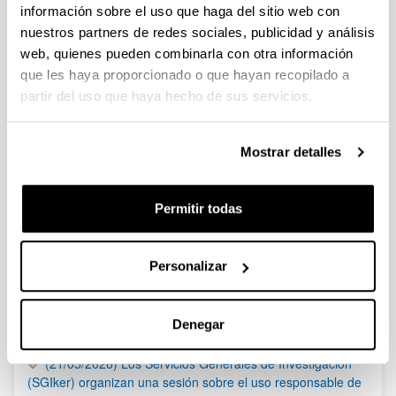
FRANCISCO SORIA MELGUIZO
información sobre el uso que haga del sitio web con
nuestros partners de redes sociales, publicidad y análisis
Deialdia argitaratu da
web, quienes pueden combinarla con otra información
que les haya proporcionado o que hayan recopilado a
ZENDAL III INTERNATIONAL ZENDAL AWARDS
partir del uso que haya hecho de sus servicios.
PIFG22/12: “Ingeniería Química”
Plazo de presentación cerrado: 10/08/2022 - 01/09/2022 23:59
Mostrar detalles
Se ha publicado la propuesta de adjudicación
Permitir todas
1
...
61
62
63
...
95
Página
Páginas intermedias Use TAB para desplazarse.
Página
Página
Página
Páginas intermedias Us
Página
Personalizar
Noticias
RSS
Denegar
(21/05/2026) Los Servicios Generales de Investigación
(SGIker) organizan una sesión sobre el uso responsable de