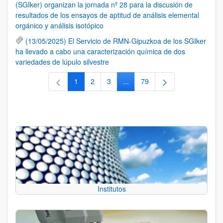
(SGIker) organizan la jornada nº 28 para la discusión de
resultados de los ensayos de aptitud de análisis elemental
orgánico y análisis isotópico
(13/05/2025) El Servicio de RMN-Gipuzkoa de los SGIker
ha llevado a cabo una caracterización química de dos
variedades de lúpulo silvestre
1
2
3
...
79
Página
Página
Página
Páginas intermedias Use TAB 
Página
Institutos