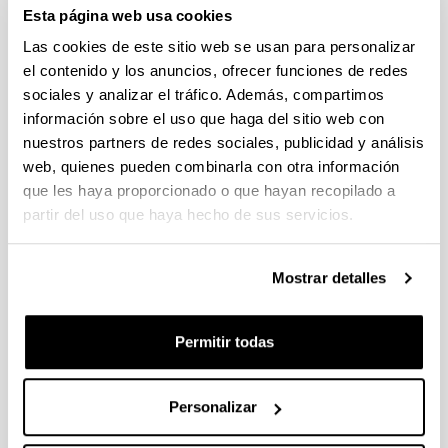
Esta página web usa cookies
Se ha publicado la propuesta de adjudicación
Las cookies de este sitio web se usan para personalizar
PIFG22/05: “Characterization of heterogeneous multilayered
el contenido y los anuncios, ofrecer funciones de redes
materials by infrared thermography and localized transient
sociales y analizar el tráfico. Además, compartimos
excitation-Application to thermal characterization during
información sobre el uso que haga del sitio web con
additive manufacturing processes”
nuestros partners de redes sociales, publicidad y análisis
Trámite abierto (Plazo de presentación de solicitudes: 28/07/2022 -
web, quienes pueden combinarla con otra información
18/08/2022 23:59)
que les haya proporcionado o que hayan recopilado a
Se ha publicado la propuesta de adjudicación
partir del uso que haya hecho de sus servicios.
PIFG22/06: “Aportaciones al sistema de propulsión del
vehículo eléctrico. Optimización del control tolerante a fallos
Mostrar detalles
en máquinas de reluctancia síncrona multifase asistidas por
imanes en modo debilitamiento de campo”
Trámite abierto (Plazo de presentación de solicitudes: 28/07/2022 -
Permitir todas
18/08/2022 23:59)
Se ha publicado la propuesta de adjudicación
Personalizar