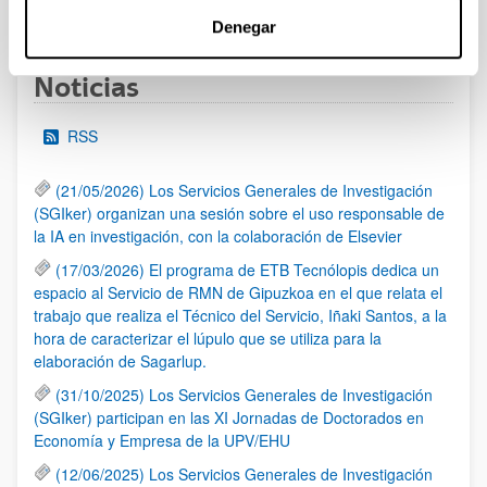
1
...
62
63
64
...
95
Página
Páginas intermedias Use TAB para desplazarse.
Página
Página
Página
Páginas intermedias Us
Página
Denegar
Noticias
RSS
(21/05/2026) Los Servicios Generales de Investigación
(SGIker) organizan una sesión sobre el uso responsable de
la IA en investigación, con la colaboración de Elsevier
(17/03/2026) El programa de ETB Tecnólopis dedica un
espacio al Servicio de RMN de Gipuzkoa en el que relata el
trabajo que realiza el Técnico del Servicio, Iñaki Santos, a la
hora de caracterizar el lúpulo que se utiliza para la
elaboración de Sagarlup.
(31/10/2025) Los Servicios Generales de Investigación
(SGIker) participan en las XI Jornadas de Doctorados en
Economía y Empresa de la UPV/EHU
(12/06/2025) Los Servicios Generales de Investigación