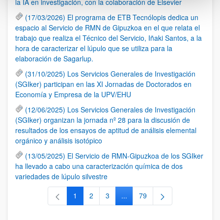
la IA en investigación, con la colaboración de Elsevier
(17/03/2026) El programa de ETB Tecnólopis dedica un
espacio al Servicio de RMN de Gipuzkoa en el que relata el
trabajo que realiza el Técnico del Servicio, Iñaki Santos, a la
hora de caracterizar el lúpulo que se utiliza para la
elaboración de Sagarlup.
(31/10/2025) Los Servicios Generales de Investigación
(SGIker) participan en las XI Jornadas de Doctorados en
Economía y Empresa de la UPV/EHU
(12/06/2025) Los Servicios Generales de Investigación
(SGIker) organizan la jornada nº 28 para la discusión de
resultados de los ensayos de aptitud de análisis elemental
orgánico y análisis isotópico
(13/05/2025) El Servicio de RMN-Gipuzkoa de los SGIker
ha llevado a cabo una caracterización química de dos
variedades de lúpulo silvestre
1
2
3
...
79
Página
Página
Página
Páginas intermedias Use TAB 
Página