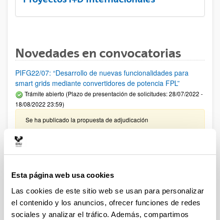
Novedades en convocatorias
PIFG22/07: “Desarrollo de nuevas funcionalidades para
smart grids mediante convertidores de potencia FPL”
Trámite abierto (Plazo de presentación de solicitudes: 28/07/2022 -
18/08/2022 23:59)
Se ha publicado la propuesta de adjudicación
PIFG22/04: “Síntesis y caracterización de microcápsulas
poliméricas biodegradables”
Trámite abierto (Plazo de presentación de solicitudes: 20/07/2022 -
10/08/2022 23:59)
Esta página web usa cookies
Se ha publicado la propuesta de adjudicación
Las cookies de este sitio web se usan para personalizar
el contenido y los anuncios, ofrecer funciones de redes
PIFG22/09: “Diseño e implementación de sistemas de
sociales y analizar el tráfico. Además, compartimos