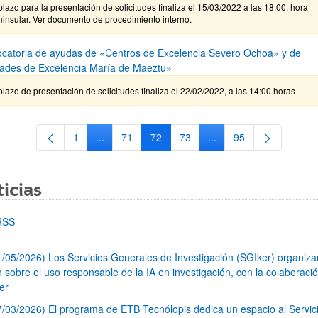
plazo para la presentación de solicitudes finaliza el 15/03/2022 a las 18:00, hora
insular. Ver documento de procedimiento interno.
catoria de ayudas de «Centros de Excelencia Severo Ochoa» y de
ades de Excelencia María de Maeztu»
plazo de presentación de solicitudes finaliza el 22/02/2022, a las 14:00 horas
1
...
71
72
73
...
95
Página
Páginas intermedias Use TAB para desplazarse.
Página
Página
Página
Páginas intermedias Us
Página
icias
RSS
1/05/2026) Los Servicios Generales de Investigación (SGIker) organiz
n sobre el uso responsable de la IA en investigación, con la colaboraci
er
7/03/2026) El programa de ETB Tecnólopis dedica un espacio al Servic