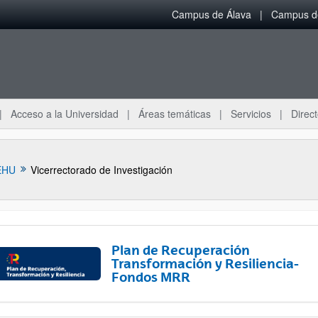
Campus de Álava
Campus de
Acceso a la Universidad
Áreas temáticas
Servicios
Direct
EHU
Vicerrectorado de Investigación
Plan de Recuperación
Transformación y Resiliencia-
Fondos MRR
ar subpáginas