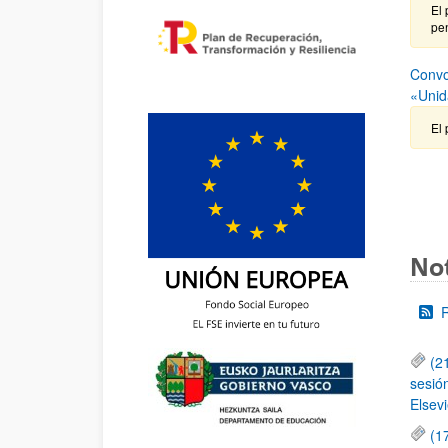
El 
pen
Convo
«Unid
El 
Not
(2
sesió
Elsevi
(1