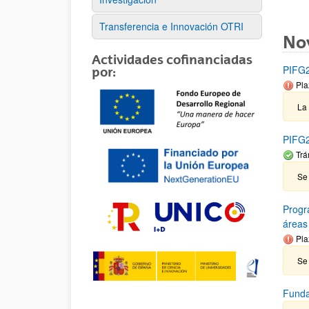
Transferencia e Innovación OTRI
No
Actividades cofinanciadas
PIFG21
por:
Pla
La
PIFG2
Trá
Se
Progr
áreas
Pla
Se 
Funda