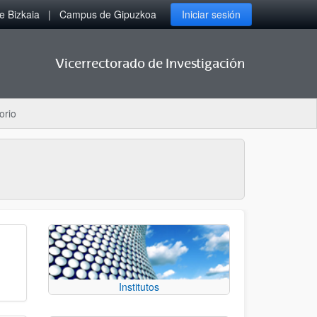
 Bizkaia
Campus de Gipuzkoa
Iniciar sesión
Vicerrectorado de Investigación
orio
Institutos