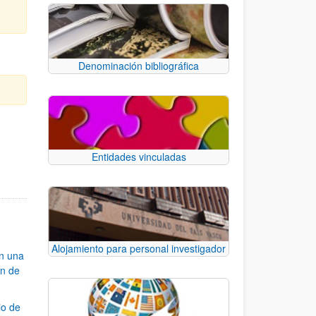
Denominación bibliográfica
e TAB para desplazarse.
Entidades vinculadas
Alojamiento para personal investigador
an una
ón de
io de