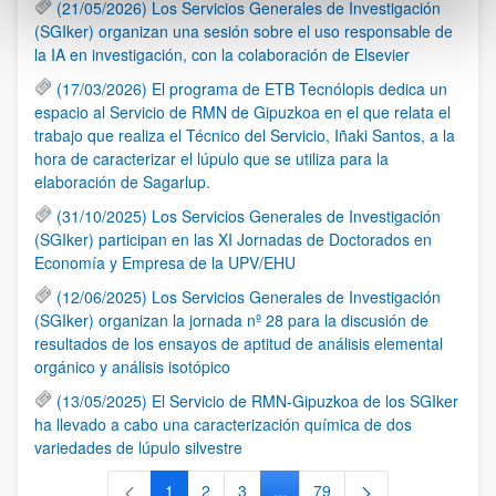
(21/05/2026) Los Servicios Generales de Investigación
(SGIker) organizan una sesión sobre el uso responsable de
la IA en investigación, con la colaboración de Elsevier
(17/03/2026) El programa de ETB Tecnólopis dedica un
espacio al Servicio de RMN de Gipuzkoa en el que relata el
trabajo que realiza el Técnico del Servicio, Iñaki Santos, a la
hora de caracterizar el lúpulo que se utiliza para la
elaboración de Sagarlup.
(31/10/2025) Los Servicios Generales de Investigación
(SGIker) participan en las XI Jornadas de Doctorados en
Economía y Empresa de la UPV/EHU
(12/06/2025) Los Servicios Generales de Investigación
(SGIker) organizan la jornada nº 28 para la discusión de
resultados de los ensayos de aptitud de análisis elemental
orgánico y análisis isotópico
(13/05/2025) El Servicio de RMN-Gipuzkoa de los SGIker
ha llevado a cabo una caracterización química de dos
variedades de lúpulo silvestre
1
2
3
...
79