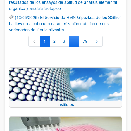
resultados de los ensayos de aptitud de análisis elemental
orgánico y análisis isotópico
(13/05/2025) El Servicio de RMN-Gipuzkoa de los SGIker
ha llevado a cabo una caracterización química de dos
variedades de lúpulo silvestre
1
2
3
...
79
Página
Página
Página
Páginas intermedias Use TAB 
Página
Institutos