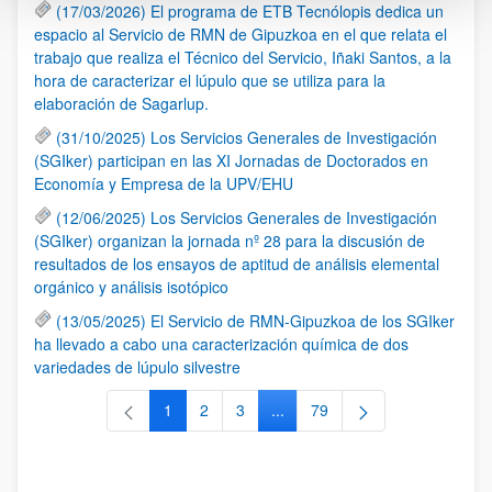
(17/03/2026) El programa de ETB Tecnólopis dedica un
espacio al Servicio de RMN de Gipuzkoa en el que relata el
trabajo que realiza el Técnico del Servicio, Iñaki Santos, a la
hora de caracterizar el lúpulo que se utiliza para la
elaboración de Sagarlup.
(31/10/2025) Los Servicios Generales de Investigación
(SGIker) participan en las XI Jornadas de Doctorados en
Economía y Empresa de la UPV/EHU
(12/06/2025) Los Servicios Generales de Investigación
(SGIker) organizan la jornada nº 28 para la discusión de
resultados de los ensayos de aptitud de análisis elemental
orgánico y análisis isotópico
(13/05/2025) El Servicio de RMN-Gipuzkoa de los SGIker
ha llevado a cabo una caracterización química de dos
variedades de lúpulo silvestre
1
2
3
...
79
Página
Página
Página
Páginas intermedias Use TAB 
Página