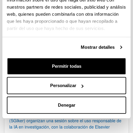
nuestros partners de redes sociales, publicidad y análisis
Se ha publicado la propuesta de adjudicación.
web, quienes pueden combinarla con otra información
que les haya proporcionado o que hayan recopilado a
Bioeconomía 2023 - Ayudas a proyectos de innovación en
bioeconomía
partir del uso que haya hecho de sus servicios.
Plazo de presentación cerrado: 30/08/2023 - 22/09/2023 23:59
Se ha publicado la convocatoria
Mostrar detalles
1
...
37
38
39
...
95
Página
Páginas intermedias Use TAB para desplazarse.
Página
Página
Página
Páginas intermedias Us
Página
Permitir todas
Noticias
Personalizar
RSS
Denegar
(21/05/2026) Los Servicios Generales de Investigación
(SGIker) organizan una sesión sobre el uso responsable de
la IA en investigación, con la colaboración de Elsevier