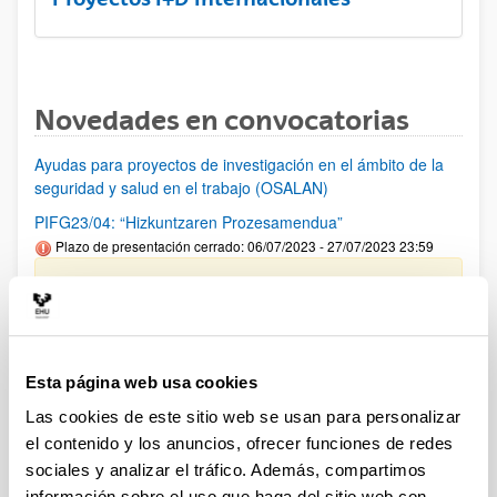
Novedades en convocatorias
Ayudas para proyectos de investigación en el ámbito de la
seguridad y salud en el trabajo (OSALAN)
PIFG23/04: “Hizkuntzaren Prozesamendua”
Plazo de presentación cerrado: 06/07/2023 - 27/07/2023 23:59
Se ha publicado la propuesta de adjudicación.
PIFG22/71: “Prehistoria”
Plazo de presentación cerrado: 23/05/2023 - 12/06/2023 23:59
Esta página web usa cookies
Se ha publicado la propuesta de adjudicación
Las cookies de este sitio web se usan para personalizar
el contenido y los anuncios, ofrecer funciones de redes
PIFG23/08: “Alteraciones metabólicas implicadas en
progresión de enfermedad hepática”
sociales y analizar el tráfico. Además, compartimos
Plazo de presentación cerrado: 11/07/2023 - 03/08/2023 23:59
información sobre el uso que haga del sitio web con