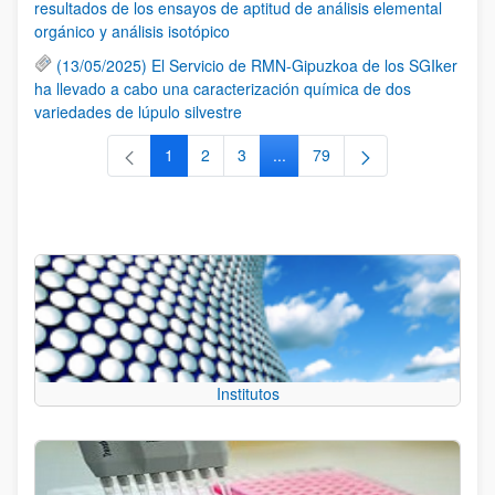
resultados de los ensayos de aptitud de análisis elemental
orgánico y análisis isotópico
(13/05/2025) El Servicio de RMN-Gipuzkoa de los SGIker
ha llevado a cabo una caracterización química de dos
variedades de lúpulo silvestre
1
2
3
...
79
Página
Página
Página
Páginas intermedias Use TAB 
Página
Institutos