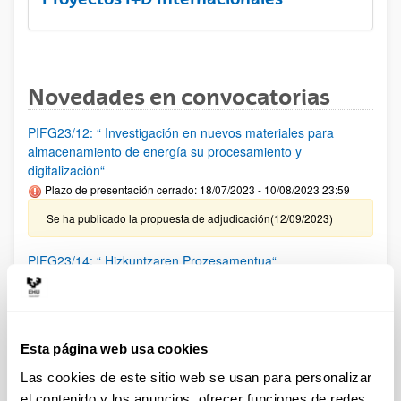
Novedades en convocatorias
PIFG23/12: “ Investigación en nuevos materiales para
almacenamiento de energía su procesamiento y
digitalización“
Plazo de presentación cerrado: 18/07/2023 - 10/08/2023 23:59
Se ha publicado la propuesta de adjudicación(12/09/2023)
PIFG23/14: “ Hizkuntzaren Prozesamentua“
Plazo de presentación cerrado: 20/07/2023 - 14/08/2023 23:59
Se ha publicado la propuesta de adjudicación(12/09/2023)
Esta página web usa cookies
PIFG23/13: “ Modelado, simulación, emulación y Control de
Sistemas de Energía, así como de robótica móvil mediante
Las cookies de este sitio web se usan para personalizar
aprendizaje profundo y otras técnicas inteligentes“
el contenido y los anuncios, ofrecer funciones de redes