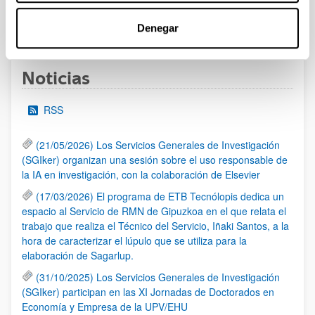
1
...
12
13
14
...
95
Denegar
Página
Páginas intermedias Use TAB para desplazarse.
Página
Página
Página
Páginas intermedias Us
Página
Noticias
RSS
(21/05/2026) Los Servicios Generales de Investigación
(SGIker) organizan una sesión sobre el uso responsable de
la IA en investigación, con la colaboración de Elsevier
(17/03/2026) El programa de ETB Tecnólopis dedica un
espacio al Servicio de RMN de Gipuzkoa en el que relata el
trabajo que realiza el Técnico del Servicio, Iñaki Santos, a la
hora de caracterizar el lúpulo que se utiliza para la
elaboración de Sagarlup.
(31/10/2025) Los Servicios Generales de Investigación
(SGIker) participan en las XI Jornadas de Doctorados en
Economía y Empresa de la UPV/EHU