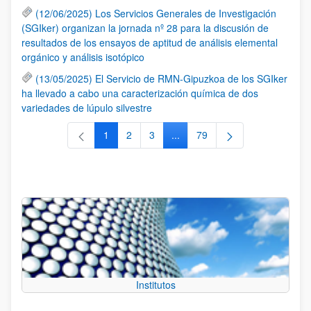
(12/06/2025) Los Servicios Generales de Investigación
(SGIker) organizan la jornada nº 28 para la discusión de
resultados de los ensayos de aptitud de análisis elemental
orgánico y análisis isotópico
(13/05/2025) El Servicio de RMN-Gipuzkoa de los SGIker
ha llevado a cabo una caracterización química de dos
variedades de lúpulo silvestre
1
2
3
...
79
Página
Página
Página
Páginas intermedias Use TAB 
Página
Institutos