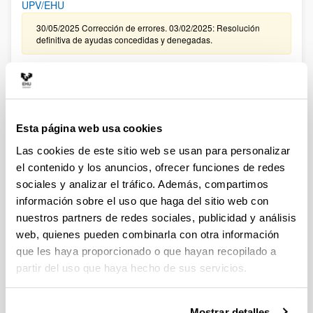
UPV/EHU
30/05/2025 Corrección de errores. 03/02/2025: Resolución
definitiva de ayudas concedidas y denegadas.
CONVOCATORIA, DE TRAMITACIÓN ANTICIPADA, DE
CONTRATACIÓN PARA LA FORMACIÓN DE PERSONAL
INVESTIGADOR EN LA UPV/EHU ASOCIADO A LA
CONVOCATORIA 2024 DE “PROYECTOS DE GENERACIÓN
Esta página web usa cookies
DE CONOCIMIENTO ” DEL MINISTERIO DE CIENCIA,
INNOVACIÓN Y UNIVERSIDADES (FPI 2025)
Las cookies de este sitio web se usan para personalizar
el contenido y los anuncios, ofrecer funciones de redes
09/01/2026. Resolución definitiva de ayudas concedidas y
denegadas.
sociales y analizar el tráfico. Además, compartimos
información sobre el uso que haga del sitio web con
CONVOCATORIA EXTRAORDINARIA DE CONTRATACIÓN
nuestros partners de redes sociales, publicidad y análisis
PARA LA FORMACIÓN DE PERSONAL INVESTIGADOR
web, quienes pueden combinarla con otra información
ASOCIADO A LAS AYUDAS CONCEDIDAS EN LA
que les haya proporcionado o que hayan recopilado a
CONVOCATORIA DE “PROYECTOS DE GENERACIÓN DE
partir del uso que haya hecho de sus servicios.
CONOCIMIENTO” DEL MINISTERIO DE CIENCIA E
INNOVACIÓN 2024 EN LA UPV/EHU
Sin trámite abierto (Plazo de presentación de solicitudes:
Mostrar detalles