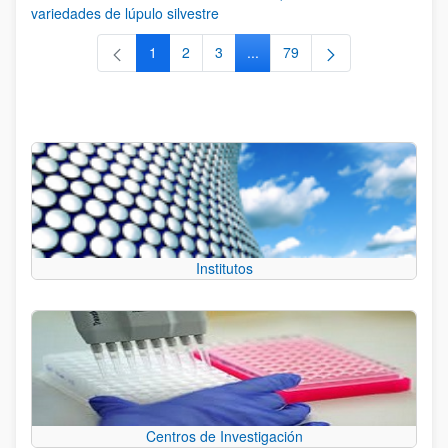
variedades de lúpulo silvestre
1
2
3
...
79
Página
Página
Página
Páginas intermedias Use TAB 
Página
Institutos
Centros de Investigación