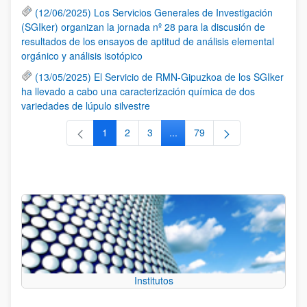
(12/06/2025) Los Servicios Generales de Investigación
(SGIker) organizan la jornada nº 28 para la discusión de
resultados de los ensayos de aptitud de análisis elemental
orgánico y análisis isotópico
(13/05/2025) El Servicio de RMN-Gipuzkoa de los SGIker
ha llevado a cabo una caracterización química de dos
variedades de lúpulo silvestre
1
2
3
...
79
Página
Página
Página
Páginas intermedias Use TAB 
Página
Institutos