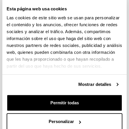
(Ciencias de la vida y la materia, Ciencias Sociales y
Esta página web usa cookies
Humanidades)
Las cookies de este sitio web se usan para personalizar
Plazo de presentación cerrado (Fecha de fin del plazo de
presentación: 02/10/2025 23:59)
el contenido y los anuncios, ofrecer funciones de redes
sociales y analizar el tráfico. Además, compartimos
08/08/2025. Plazo para solicitar carta acreditativa en el centro
de investigación finaliza el 24 de septiembre de 2025.
información sobre el uso que haga del sitio web con
nuestros partners de redes sociales, publicidad y análisis
PIFG25/25: “ Advanced Scientific Machine Learning and
web, quienes pueden combinarla con otra información
Uncertainty Quantification Methods with Applications to
que les haya proporcionado o que hayan recopilado a
Materials Science”
partir del uso que haya hecho de sus servicios.
06/08/2025. Resolución definitiva de concesión.
Mostrar detalles
CONVOCATORIA PROGRAMA PREDOCTORAL DE
FORMACIÓN DE PERSONAL INVESTIGADOR NO DOCTOR
2025-2026: Nuevas ayudas y renovaciones (Gobierno
Permitir todas
Vasco)
Plazo de presentación cerrado: 31/07/2025 - 08/09/2025 23:59
Se ha publicado la convocatoria
Personalizar