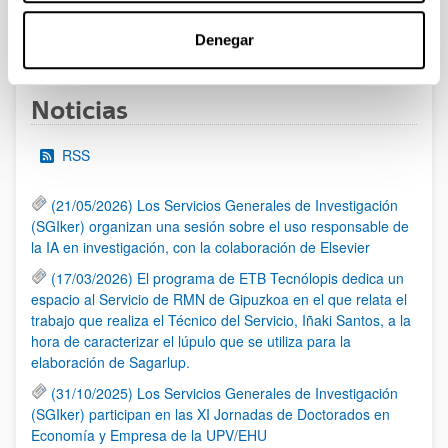
1
...
13
14
15
...
95
Denegar
Página
Páginas intermedias Use TAB para desplazarse.
Página
Página
Página
Páginas intermedias Us
Página
Noticias
RSS
(21/05/2026) Los Servicios Generales de Investigación
(SGIker) organizan una sesión sobre el uso responsable de
la IA en investigación, con la colaboración de Elsevier
(17/03/2026) El programa de ETB Tecnólopis dedica un
espacio al Servicio de RMN de Gipuzkoa en el que relata el
trabajo que realiza el Técnico del Servicio, Iñaki Santos, a la
hora de caracterizar el lúpulo que se utiliza para la
elaboración de Sagarlup.
(31/10/2025) Los Servicios Generales de Investigación
(SGIker) participan en las XI Jornadas de Doctorados en
Economía y Empresa de la UPV/EHU