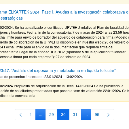
ama ELKARTEK 2024: Fase I. Ayudas a la investigación colaborativa e
 estratégicas
02/2024. Se ha actualizado el certificado UPV/EHU relativo al Plan de Igualdad de
eres y hombres. Fecha fin de la convocatoria: 7 de marzo de 2024 a las 23:59 hor
ha límite para envío de borrador del acuerdo de colaboración para firma (Modelo 
uerdo de colaboración de la UPV/EHU disponible en nuestra web): 20 de febrero d
4 Fecha límite para el envío de la documentación que requiera firma del
resentante Legal de la entidad TC1 /TC2 (Apartado 5 de la aplicación: “Generar
resos a firmar por cada empresa”): 27 de febrero de 2024
3/47: “Análisis del exposoma y metaboloma en líquido folicular”
zo de presentación cerrado: 23/01/2024 - 13/02/2024
/02/2024 Propuesta de Adjudicación de la Beca. 14/02/2024 Se ha publicado la
lación de solicitudes presentadas que pasan a fase de valoración.22/01/2024-Se 
licado la convocatoria
1
...
29
30
31
...
95
Página
Páginas intermedias Use TAB para desplazarse.
Página
Página
Página
Páginas intermedias Us
Página