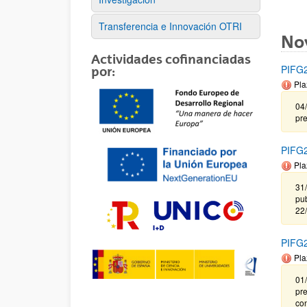
Transferencia e Innovación OTRI
No
Actividades cofinanciadas
PIFG2
por:
Pla
04/
pr
PIFG2
Pla
31
pub
22
PIFG2
Pla
01/
pr
co