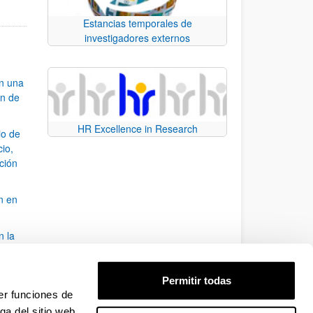
Estancias temporales de
investigadores externos
an una
ón de
HR Excellence in Research
io de
cio,
ación
n en
n la
álisis
Permitir todas
bo
er funciones de
ga del sitio web