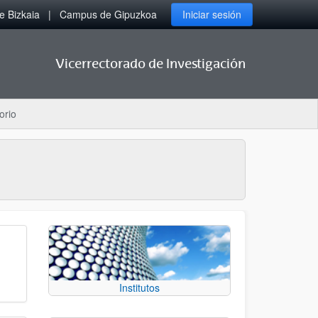
 Bizkaia
Campus de Gipuzkoa
Iniciar sesión
Vicerrectorado de Investigación
orio
Institutos