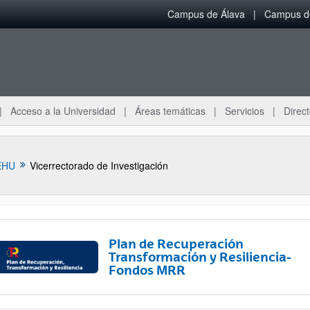
Campus de Álava
Campus de
Acceso a la Universidad
Áreas temáticas
Servicios
Direct
EHU
Vicerrectorado de Investigación
Plan de Recuperación
Transformación y Resiliencia-
Fondos MRR
ar subpáginas