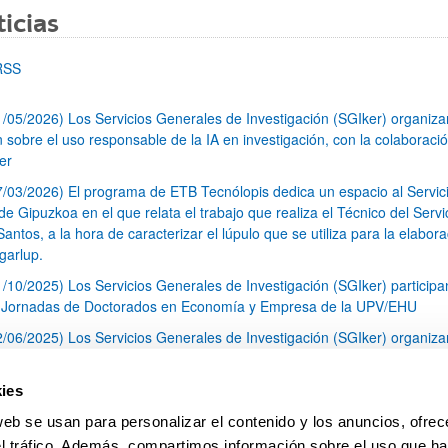
icias
RSS
1/05/2026) Los Servicios Generales de Investigación (SGIker) organiz
n sobre el uso responsable de la IA en investigación, con la colaboraci
er
7/03/2026) El programa de ETB Tecnólopis dedica un espacio al Servic
 Gipuzkoa en el que relata el trabajo que realiza el Técnico del Servi
Santos, a la hora de caracterizar el lúpulo que se utiliza para la elabor
garlup.
1/10/2025) Los Servicios Generales de Investigación (SGIker) participa
I Jornadas de Doctorados en Economía y Empresa de la UPV/EHU
2/06/2025) Los Servicios Generales de Investigación (SGIker) organiza
a nº 28 para la discusión de resultados de los ensayos de aptitud de an
tal orgánico y análisis isotópico
ies
3/05/2025) El Servicio de RMN-Gipuzkoa de los SGIker ha llevado a ca
web se usan para personalizar el contenido y los anuncios, ofrec
aracterización química de dos variedades de lúpulo silvestre
el tráfico. Además, compartimos información sobre el uso que ha