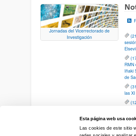
Not
Jornadas del Vicerrectorado de
(2
Investigación
sesió
Elsevi
(1
RMN de
Iñaki 
de Sa
(3
las X
(1
jornad
elemen
Esta página web usa cook
(1
Las cookies de este sitio 
una c
redes sociales y analizar 