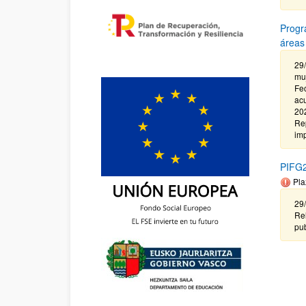
Progr
áreas
29/
muj
Fec
ac
202
Rep
imp
PIFG2
Pla
29
Re
pub