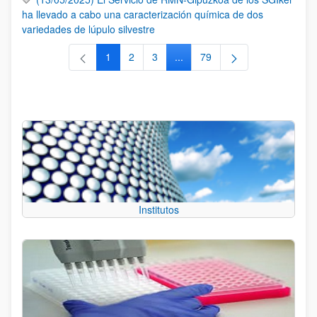
ha llevado a cabo una caracterización química de dos
variedades de lúpulo silvestre
1
2
3
...
79
Página
Página
Página
Páginas intermedias Use TAB 
Página
Institutos