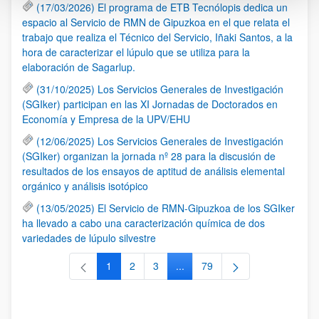
(17/03/2026) El programa de ETB Tecnólopis dedica un
espacio al Servicio de RMN de Gipuzkoa en el que relata el
trabajo que realiza el Técnico del Servicio, Iñaki Santos, a la
hora de caracterizar el lúpulo que se utiliza para la
elaboración de Sagarlup.
(31/10/2025) Los Servicios Generales de Investigación
(SGIker) participan en las XI Jornadas de Doctorados en
Economía y Empresa de la UPV/EHU
(12/06/2025) Los Servicios Generales de Investigación
(SGIker) organizan la jornada nº 28 para la discusión de
resultados de los ensayos de aptitud de análisis elemental
orgánico y análisis isotópico
(13/05/2025) El Servicio de RMN-Gipuzkoa de los SGIker
ha llevado a cabo una caracterización química de dos
variedades de lúpulo silvestre
1
2
3
...
79
Página
Página
Página
Páginas intermedias Use TAB 
Página