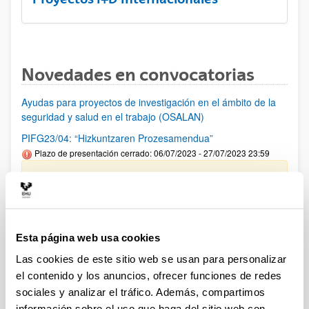
Novedades en convocatorias
Ayudas para proyectos de investigación en el ámbito de la
seguridad y salud en el trabajo (OSALAN)
PIFG23/04: “Hizkuntzaren Prozesamendua”
Plazo de presentación cerrado: 06/07/2023 - 27/07/2023 23:59
Se ha publicado la propuesta de adjudicación.
PIFG22/71: “Prehistoria”
Plazo de presentación cerrado: 23/05/2023 - 12/06/2023 23:59
Esta página web usa cookies
Se ha publicado la propuesta de adjudicación
Las cookies de este sitio web se usan para personalizar
el contenido y los anuncios, ofrecer funciones de redes
PIFG23/08: “Alteraciones metabólicas implicadas en
progresión de enfermedad hepática”
sociales y analizar el tráfico. Además, compartimos
Plazo de presentación cerrado: 11/07/2023 - 03/08/2023 23:59
información sobre el uso que haga del sitio web con