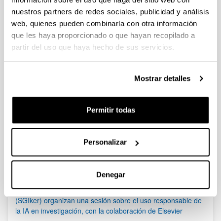
nuestros partners de redes sociales, publicidad y análisis
Se ha publicado la propuesta de adjudicación.
web, quienes pueden combinarla con otra información
que les haya proporcionado o que hayan recopilado a
Bioeconomía 2023 - Ayudas a proyectos de innovación en
bioeconomía
partir del uso que haya hecho de sus servicios.
Plazo de presentación cerrado: 30/08/2023 - 22/09/2023 23:59
Se ha publicado la convocatoria
Mostrar detalles
1
...
37
38
39
...
95
Página
Páginas intermedias Use TAB para desplazarse.
Página
Página
Página
Páginas intermedias Us
Página
Permitir todas
Noticias
Personalizar
RSS
Denegar
(21/05/2026) Los Servicios Generales de Investigación
(SGIker) organizan una sesión sobre el uso responsable de
la IA en investigación, con la colaboración de Elsevier