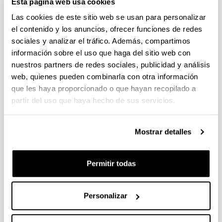
Esta página web usa cookies
Fellows Gipuzkoa 2026
Plazo de presentación cerrado (Fecha de fin del plazo de
Las cookies de este sitio web se usan para personalizar
presentación: 29/04/2026)
el contenido y los anuncios, ofrecer funciones de redes
sociales y analizar el tráfico. Además, compartimos
El plazo de presentación de solicitudes finaliza el 29/04/2026.
Plazo interno UPV/EHU: 27/04/2026- 12:00 am (Ver resumen))
información sobre el uso que haga del sitio web con
nuestros partners de redes sociales, publicidad y análisis
Proyectos Universidad-Empresa-Sociedad 2026
web, quienes pueden combinarla con otra información
Plazo de presentación cerrado: 20/04/2026 - 12/05/2026 13:00
que les haya proporcionado o que hayan recopilado a
partir del uso que haya hecho de sus servicios.
Se ha publicado la convocatoria
CONVOCATORIA DE INVESTIGACIONES FEMINISTAS
Mostrar detalles
2026
Plazo de presentación cerrado (Fecha de fin del plazo de
presentación: 28/04/2026)
Permitir todas
PLAZO INTERNO para envío de documentación 24/04/2026
(inclusive).
Personalizar
1
...
6
7
8
...
95
Página
Páginas intermedias Use TAB para desplazars
Página
Página
Página
Páginas intermedias Use
Página