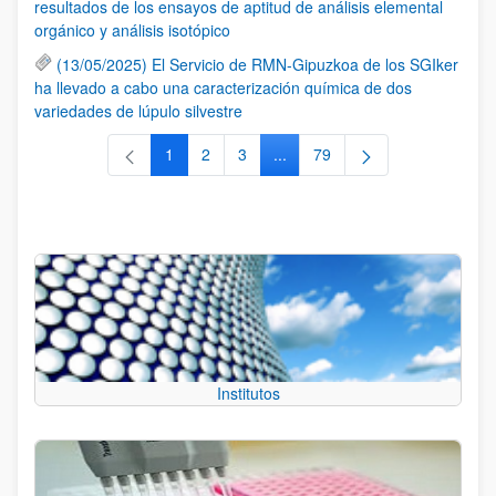
resultados de los ensayos de aptitud de análisis elemental
orgánico y análisis isotópico
(13/05/2025) El Servicio de RMN-Gipuzkoa de los SGIker
ha llevado a cabo una caracterización química de dos
variedades de lúpulo silvestre
1
2
3
...
79
Página
Página
Página
Páginas intermedias Use TAB 
Página
Institutos