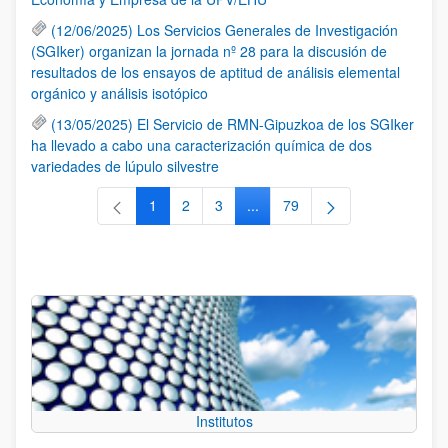
(12/06/2025) Los Servicios Generales de Investigación
(SGIker) organizan la jornada nº 28 para la discusión de
resultados de los ensayos de aptitud de análisis elemental
orgánico y análisis isotópico
(13/05/2025) El Servicio de RMN-Gipuzkoa de los SGIker
ha llevado a cabo una caracterización química de dos
variedades de lúpulo silvestre
1
2
3
...
79
Página
Página
Página
Páginas intermedias Use TAB 
Página
Institutos