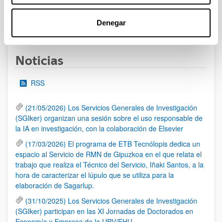
Denegar
1
...
9
10
11
...
95
Página
Páginas intermedias Use TAB para desplazarse
Página
Página
Página
Páginas intermedias Us
Página
Noticias
RSS
(21/05/2026) Los Servicios Generales de Investigación
(SGIker) organizan una sesión sobre el uso responsable de
la IA en investigación, con la colaboración de Elsevier
(17/03/2026) El programa de ETB Tecnólopis dedica un
espacio al Servicio de RMN de Gipuzkoa en el que relata el
trabajo que realiza el Técnico del Servicio, Iñaki Santos, a la
hora de caracterizar el lúpulo que se utiliza para la
elaboración de Sagarlup.
(31/10/2025) Los Servicios Generales de Investigación
(SGIker) participan en las XI Jornadas de Doctorados en
Economía y Empresa de la UPV/EHU