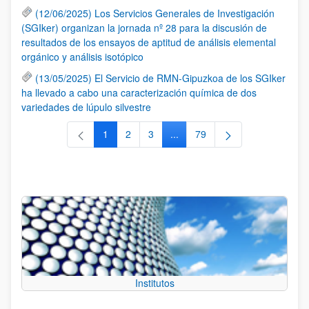
(12/06/2025) Los Servicios Generales de Investigación
(SGIker) organizan la jornada nº 28 para la discusión de
resultados de los ensayos de aptitud de análisis elemental
orgánico y análisis isotópico
(13/05/2025) El Servicio de RMN-Gipuzkoa de los SGIker
ha llevado a cabo una caracterización química de dos
variedades de lúpulo silvestre
1
2
3
...
79
Página
Página
Página
Páginas intermedias Use TAB 
Página
Institutos