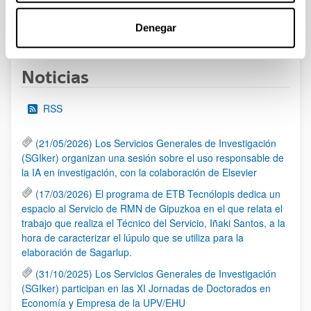
1
...
12
13
14
...
95
Denegar
Página
Páginas intermedias Use TAB para desplazarse.
Página
Página
Página
Páginas intermedias Us
Página
Noticias
RSS
(21/05/2026) Los Servicios Generales de Investigación
(SGIker) organizan una sesión sobre el uso responsable de
la IA en investigación, con la colaboración de Elsevier
(17/03/2026) El programa de ETB Tecnólopis dedica un
espacio al Servicio de RMN de Gipuzkoa en el que relata el
trabajo que realiza el Técnico del Servicio, Iñaki Santos, a la
hora de caracterizar el lúpulo que se utiliza para la
elaboración de Sagarlup.
(31/10/2025) Los Servicios Generales de Investigación
(SGIker) participan en las XI Jornadas de Doctorados en
Economía y Empresa de la UPV/EHU