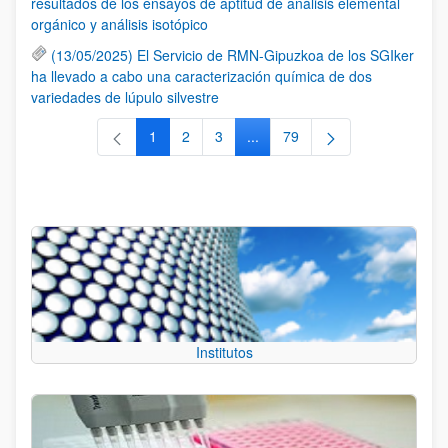
resultados de los ensayos de aptitud de análisis elemental
orgánico y análisis isotópico
(13/05/2025) El Servicio de RMN-Gipuzkoa de los SGIker
ha llevado a cabo una caracterización química de dos
variedades de lúpulo silvestre
1
2
3
...
79
Página
Página
Página
Páginas intermedias Use TAB 
Página
Institutos