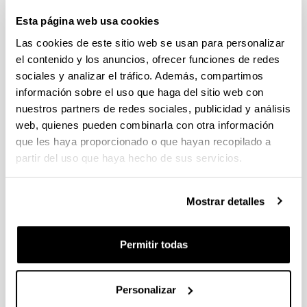
Proyectos Universidad-Empresa-Sociedad 2026
Esta página web usa cookies
Plazo de presentación cerrado: 20/04/2026 - 12/05/2026 13:00
Las cookies de este sitio web se usan para personalizar
Se ha publicado la convocatoria
el contenido y los anuncios, ofrecer funciones de redes
sociales y analizar el tráfico. Además, compartimos
CONVOCATORIA DE INVESTIGACIONES FEMINISTAS
información sobre el uso que haga del sitio web con
2026
nuestros partners de redes sociales, publicidad y análisis
Plazo de presentación cerrado (Fecha de fin del plazo de
web, quienes pueden combinarla con otra información
presentación: 28/04/2026)
que les haya proporcionado o que hayan recopilado a
PLAZO INTERNO para envío de documentación 24/04/2026
partir del uso que haya hecho de sus servicios.
(inclusive).
AYUDAS PARA “REDES DE INVESTIGACION EN CIENCIAS
Mostrar detalles
DEL DEPORTE” 2026
Plazo de presentación cerrado (Fecha de fin del plazo de
presentación: 24/04/2026 23:59)
Permitir todas
PLAZO INTERNO para envío de documentación 20/04/2026
(inclusive). PLAZO INTERNO para solicitar Autorización
Externa: 22/04/2026 (inclusive)
Personalizar