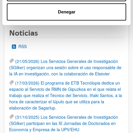
1
...
6
7
8
...
95
Denegar
Página
Páginas intermedias Use TAB para desplazars
Página
Página
Página
Páginas intermedias Use
Página
Noticias
RSS
(21/05/2026) Los Servicios Generales de Investigación
(SGIker) organizan una sesión sobre el uso responsable de
la IA en investigación, con la colaboración de Elsevier
(17/03/2026) El programa de ETB Tecnólopis dedica un
espacio al Servicio de RMN de Gipuzkoa en el que relata el
trabajo que realiza el Técnico del Servicio, Iñaki Santos, a la
hora de caracterizar el lúpulo que se utiliza para la
elaboración de Sagarlup.
(31/10/2025) Los Servicios Generales de Investigación
(SGIker) participan en las XI Jornadas de Doctorados en
Economía y Empresa de la UPV/EHU