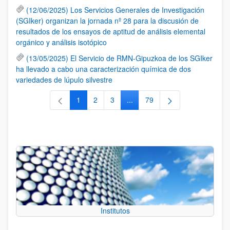
(12/06/2025) Los Servicios Generales de Investigación
(SGIker) organizan la jornada nº 28 para la discusión de
resultados de los ensayos de aptitud de análisis elemental
orgánico y análisis isotópico
(13/05/2025) El Servicio de RMN-Gipuzkoa de los SGIker
ha llevado a cabo una caracterización química de dos
variedades de lúpulo silvestre
1
2
3
...
79
Página
Página
Página
Páginas intermedias Use TAB 
Página
Institutos