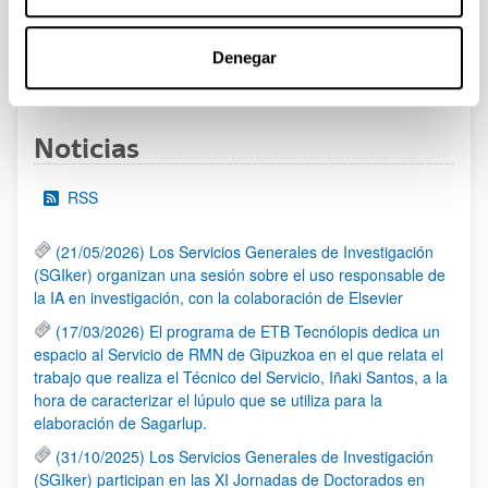
Denegar
1
...
17
18
19
...
95
Página
Páginas intermedias Use TAB para desplazarse.
Página
Página
Página
Páginas intermedias Us
Página
Noticias
RSS
(21/05/2026) Los Servicios Generales de Investigación
(SGIker) organizan una sesión sobre el uso responsable de
la IA en investigación, con la colaboración de Elsevier
(17/03/2026) El programa de ETB Tecnólopis dedica un
espacio al Servicio de RMN de Gipuzkoa en el que relata el
trabajo que realiza el Técnico del Servicio, Iñaki Santos, a la
hora de caracterizar el lúpulo que se utiliza para la
elaboración de Sagarlup.
(31/10/2025) Los Servicios Generales de Investigación
(SGIker) participan en las XI Jornadas de Doctorados en