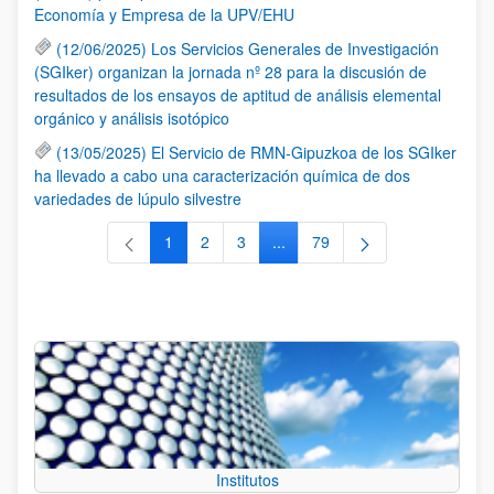
Economía y Empresa de la UPV/EHU
(12/06/2025) Los Servicios Generales de Investigación
(SGIker) organizan la jornada nº 28 para la discusión de
resultados de los ensayos de aptitud de análisis elemental
orgánico y análisis isotópico
(13/05/2025) El Servicio de RMN-Gipuzkoa de los SGIker
ha llevado a cabo una caracterización química de dos
variedades de lúpulo silvestre
1
2
3
...
79
Página
Página
Página
Páginas intermedias Use TAB 
Página
Institutos