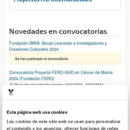
Novedades en convocatorias
Fundación BBVA: Becas Leonardo a Investigadores y
Creadores Culturales 2024
Se han publicado la convocatoria.
Convocatoria Proyecto FERO-GHD en Cáncer de Mama
2024 (Fundación FERO)
Plazo de presentación cerrado: 16/01/2024 - 07/02/2024
PLAZO INTERNO para comunicar al VRI la intención de
presentar una solicitud: 02/02/2024 Fase1: hasta el
07/02/2024- Fase 2: hasta el 02/04/2024
Esta página web usa cookies
Premios "Fronteras del Conocimiento" de la Fundación BBVA
Las cookies de este sitio web se usan para personalizar
2024
el contenido y los anuncios, ofrecer funciones de redes
Plazo de presentación cerrado: 01/01/2024 - 30/06/2024