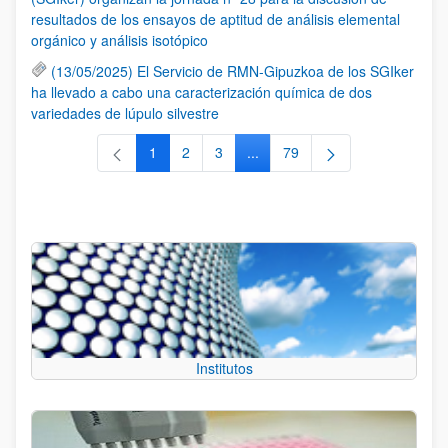
resultados de los ensayos de aptitud de análisis elemental
orgánico y análisis isotópico
(13/05/2025) El Servicio de RMN-Gipuzkoa de los SGIker
ha llevado a cabo una caracterización química de dos
variedades de lúpulo silvestre
1
2
3
...
79
Página
Página
Página
Páginas intermedias Use TAB 
Página
Institutos