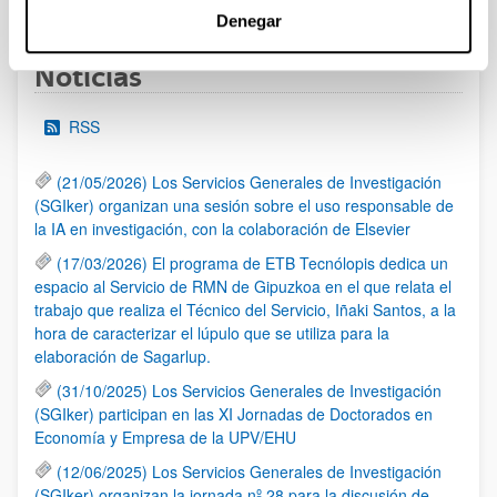
Página
Páginas intermedias Use TAB para desplazarse.
Página
Página
Página
Páginas intermedias Us
Página
Denegar
Noticias
RSS
(21/05/2026) Los Servicios Generales de Investigación
(SGIker) organizan una sesión sobre el uso responsable de
la IA en investigación, con la colaboración de Elsevier
(17/03/2026) El programa de ETB Tecnólopis dedica un
espacio al Servicio de RMN de Gipuzkoa en el que relata el
trabajo que realiza el Técnico del Servicio, Iñaki Santos, a la
hora de caracterizar el lúpulo que se utiliza para la
elaboración de Sagarlup.
(31/10/2025) Los Servicios Generales de Investigación
(SGIker) participan en las XI Jornadas de Doctorados en
Economía y Empresa de la UPV/EHU
(12/06/2025) Los Servicios Generales de Investigación
(SGIker) organizan la jornada nº 28 para la discusión de