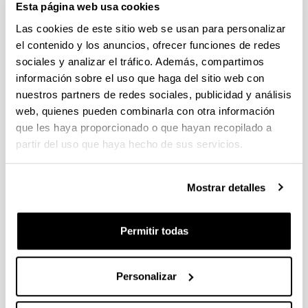
Esta página web usa cookies
admitidas que pasan a la fase de valoración
Las cookies de este sitio web se usan para personalizar
PIFG22/33: “Fotónica cuántica en fibras
el contenido y los anuncios, ofrecer funciones de redes
microestructuradas”,
sociales y analizar el tráfico. Además, compartimos
Plazo de presentación cerrado: 19/11/2022 - 13/12/2022 23:59
información sobre el uso que haga del sitio web con
nuestros partners de redes sociales, publicidad y análisis
29/12/2022 Se ha publicado la propuesta de adjudicación
web, quienes pueden combinarla con otra información
Convocatoria de ayudas para contratos predoctorales para
que les haya proporcionado o que hayan recopilado a
la formación de doctores: Programa FPI 2022
partir del uso que haya hecho de sus servicios.
Plazo de presentación cerrado: 12/01/2023 - 26/01/2023 14:00
Se ha publicado la convocatoria. El plazo de presentación de
Mostrar detalles
solicitudes finaliza el 26/01/2023 a las 14:00
PIFG22/30: “Material polimerikoen birziklapena”
Permitir todas
Plazo de presentación cerrado: 05/11/2022 - 25/11/2022 23:59
16/12/2022- Se ha publicado la propuesta de adjudicación
Personalizar
1
...
54
55
56
...
95