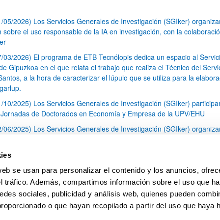
1/05/2026) Los Servicios Generales de Investigación (SGIker) organiz
n sobre el uso responsable de la IA en investigación, con la colaboraci
er
7/03/2026) El programa de ETB Tecnólopis dedica un espacio al Servic
 Gipuzkoa en el que relata el trabajo que realiza el Técnico del Servi
Santos, a la hora de caracterizar el lúpulo que se utiliza para la elabor
garlup.
1/10/2025) Los Servicios Generales de Investigación (SGIker) participa
I Jornadas de Doctorados en Economía y Empresa de la UPV/EHU
2/06/2025) Los Servicios Generales de Investigación (SGIker) organiza
a nº 28 para la discusión de resultados de los ensayos de aptitud de an
tal orgánico y análisis isotópico
ies
3/05/2025) El Servicio de RMN-Gipuzkoa de los SGIker ha llevado a ca
web se usan para personalizar el contenido y los anuncios, ofrec
aracterización química de dos variedades de lúpulo silvestre
el tráfico. Además, compartimos información sobre el uso que ha
1
2
3
...
79
edes sociales, publicidad y análisis web, quienes pueden combin
Página
Página
Página
Páginas intermedias Use TAB 
Página
proporcionado o que hayan recopilado a partir del uso que haya