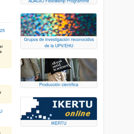
ADAGIO Fellowship Programme
25
Grupos de investigación reconocidos
de la UPV/EHU
el
ta
Producción científica
y
U
IKERTU
.