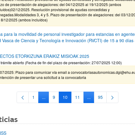
azo de presentación de alegaciones: del 04/12/2025 al 19/12/2025 (ambos
cluídos)02/12/2025. Resolución provisional de ayudas concedidas y
negadas.Modalidades 3, 4 y 5. Plazo de presentación de alegaciones: del 03/12/2
18/12/2025 (ambos incluídos)
s para la movilidad de personal investigador para estancias en agente
d Vasca de Ciencia y Tecnología e Innovación (RVCTI) de 15 a 90 días
ECTOS ETORKIZUNA ERAIKIZ MISIOAK 2025
 trámite abierto (Fecha de fin del plazo de presentación: 27/07/2025 12:00)
/07/2025: Plazo para comunicar vía email a convocatoriasautonomicas.dgi@ehu.e
intención de presentar una solicitud a la convocatoria
1
...
9
10
11
...
95
Página
Páginas intermedias Use TAB para desplazarse
Página
Página
Página
Páginas intermedias Us
Página
icias
RSS