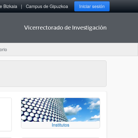
 Bizkaia
Campus de Gipuzkoa
Iniciar sesión
Vicerrectorado de Investigación
orio
Institutos