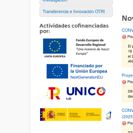
Transferencia e Innovación OTRI
No
Actividades cofinanciadas
CONV
por:
Pla
El 
16 
el 
AN
Proye
Pla
09/
de
CONV
(2025
Pla
03