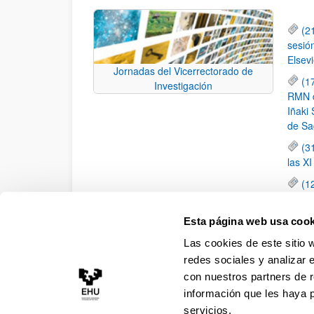
(2
sesió
Elsevi
Jornadas del Vicerrectorado de
(1
Investigación
RMN de
Iñaki 
de Sa
(3
las X
(1
jornad
elemen
Esta página web usa cook
(1
Las cookies de este sitio 
una c
redes sociales y analizar 
con nuestros partners de r
información que les haya 
servicios.