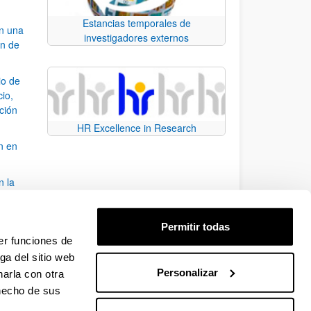
Estancias temporales de
an una
investigadores externos
ón de
io de
cio,
ación
HR Excellence in Research
n en
n la
álisis
Permitir todas
bo
er funciones de
ga del sitio web
Personalizar
arla con otra
para desplazarse.
 hecho de sus