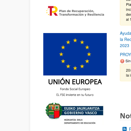
Pl
in
de
al 
Ayuda
la Re
2023
PROY
Sin
20
la 
Not