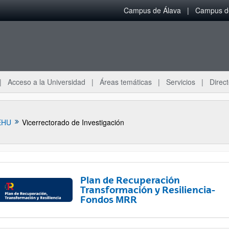
Campus de Álava
Campus de
Acceso a la Universidad
Áreas temáticas
Servicios
Direct
EHU
Vicerrectorado de Investigación
Plan de Recuperación
Transformación y Resiliencia-
Fondos MRR
ar subpáginas