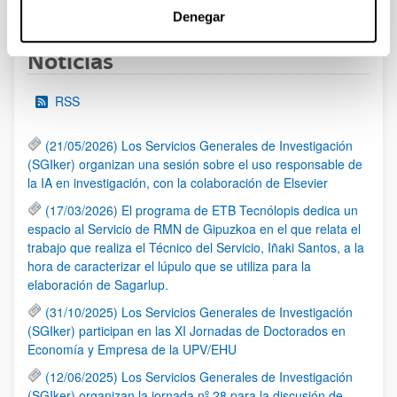
Página
Páginas intermedias Use TAB para desplazarse.
Página
Página
Página
Páginas intermedias Us
Página
Denegar
Noticias
RSS
(21/05/2026) Los Servicios Generales de Investigación
(SGIker) organizan una sesión sobre el uso responsable de
la IA en investigación, con la colaboración de Elsevier
(17/03/2026) El programa de ETB Tecnólopis dedica un
espacio al Servicio de RMN de Gipuzkoa en el que relata el
trabajo que realiza el Técnico del Servicio, Iñaki Santos, a la
hora de caracterizar el lúpulo que se utiliza para la
elaboración de Sagarlup.
(31/10/2025) Los Servicios Generales de Investigación
(SGIker) participan en las XI Jornadas de Doctorados en
Economía y Empresa de la UPV/EHU
(12/06/2025) Los Servicios Generales de Investigación
(SGIker) organizan la jornada nº 28 para la discusión de