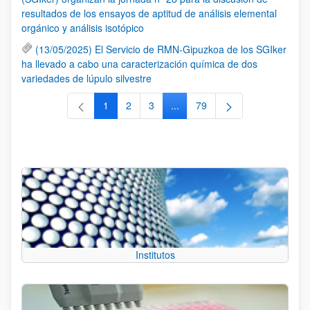
resultados de los ensayos de aptitud de análisis elemental
orgánico y análisis isotópico
(13/05/2025) El Servicio de RMN-Gipuzkoa de los SGIker
ha llevado a cabo una caracterización química de dos
variedades de lúpulo silvestre
1
2
3
...
79
Página
Página
Página
Páginas intermedias Use TAB 
Página
Institutos