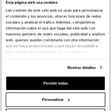
Esta página web usa cookies
admitidas que pasan a la fase de valoración
Las cookies de este sitio web se usan para personalizar
PIFG22/33: “Fotónica cuántica en fibras
el contenido y los anuncios, ofrecer funciones de redes
microestructuradas”,
sociales y analizar el tráfico. Además, compartimos
Plazo de presentación cerrado: 19/11/2022 - 13/12/2022 23:59
información sobre el uso que haga del sitio web con
nuestros partners de redes sociales, publicidad y análisis
29/12/2022 Se ha publicado la propuesta de adjudicación
web, quienes pueden combinarla con otra información
Convocatoria de ayudas para contratos predoctorales para
que les haya proporcionado o que hayan recopilado a
la formación de doctores: Programa FPI 2022
partir del uso que haya hecho de sus servicios.
Plazo de presentación cerrado: 12/01/2023 - 26/01/2023 14:00
Se ha publicado la convocatoria. El plazo de presentación de
Mostrar detalles
solicitudes finaliza el 26/01/2023 a las 14:00
PIFG22/30: “Material polimerikoen birziklapena”
Permitir todas
Plazo de presentación cerrado: 05/11/2022 - 25/11/2022 23:59
16/12/2022- Se ha publicado la propuesta de adjudicación
Personalizar
1
...
54
55
56
...
95