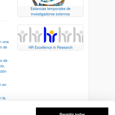
e.
 TAB para desplazarse.
Estancias temporales de
investigadores externos
an una
ón de
HR Excellence in Research
io de
cio,
ación
n en
n la
álisis
Permitir todas