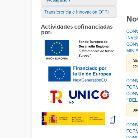
Transferencia e Innovación OTRI
No
Actividades cofinanciadas
CONV
por:
INVE
CONV
MINI
30/
co
CONV
FORM
CONV
” DEL
09
CONV
FORM
CONC