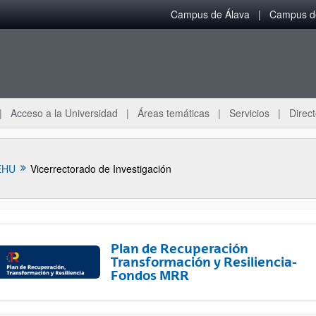
Campus de Álava
Campus de
Acceso a la Universidad
Áreas temáticas
Servicios
Direct
EHU
Vicerrectorado de Investigación
Plan de Recuperación
Transformación y Resiliencia-
Fondos MRR
ar subpáginas