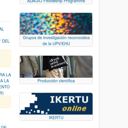
ADAGIO Fellowship Programme
AL
Grupos de investigación reconocidos
 DEL
de la UPV/EHU
RA LA
A LA
Producción científica
ENTO
5)
IKERTU
 DE