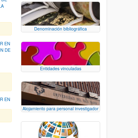
LA
Denominación bibliográfica
R EN
ÓN DE
Entidades vinculadas
R EN
Alojamiento para personal investigador