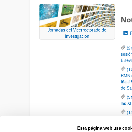
Not
Jornadas del Vicerrectorado de
Investigación
(2
sesió
Elsevi
(1
RMN de
Iñaki 
de Sa
(3
las X
(1
jornad
elemen
Esta página web usa cook