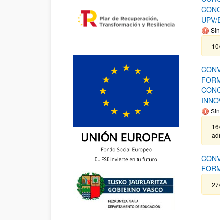
CONO
UPV/
Sin
10
CONV
FORM
CONO
INNO
Sin
16/
adm
CONV
FORM
27/