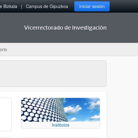
 Bizkaia
Campus de Gipuzkoa
Iniciar sesión
Vicerrectorado de Investigación
orio
Institutos