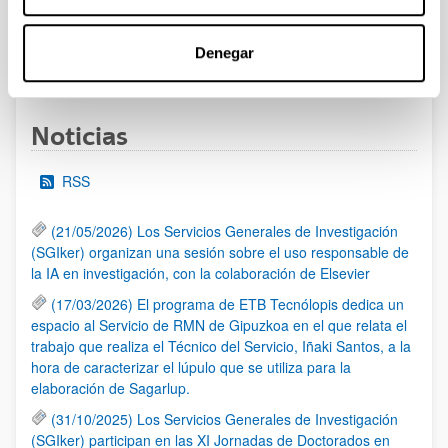
Denegar
1
...
17
18
19
...
95
Página
Páginas intermedias Use TAB para desplazarse.
Página
Página
Página
Páginas intermedias Us
Página
Noticias
RSS
(21/05/2026) Los Servicios Generales de Investigación
(SGIker) organizan una sesión sobre el uso responsable de
la IA en investigación, con la colaboración de Elsevier
(17/03/2026) El programa de ETB Tecnólopis dedica un
espacio al Servicio de RMN de Gipuzkoa en el que relata el
trabajo que realiza el Técnico del Servicio, Iñaki Santos, a la
hora de caracterizar el lúpulo que se utiliza para la
elaboración de Sagarlup.
(31/10/2025) Los Servicios Generales de Investigación
(SGIker) participan en las XI Jornadas de Doctorados en