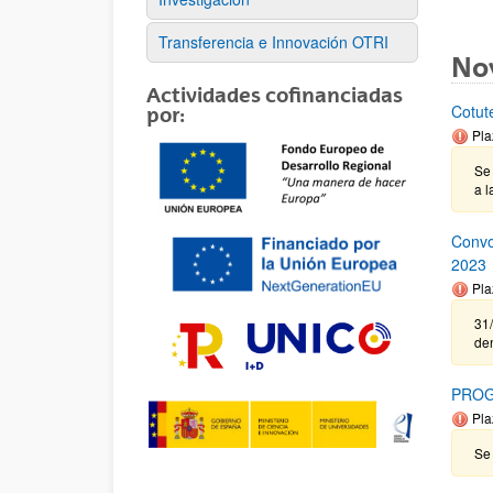
Transferencia e Innovación OTRI
No
Actividades cofinanciadas
Cotut
por:
Pla
Se 
a l
Convo
2023
Pla
31/
de
PROG
Pla
Se 