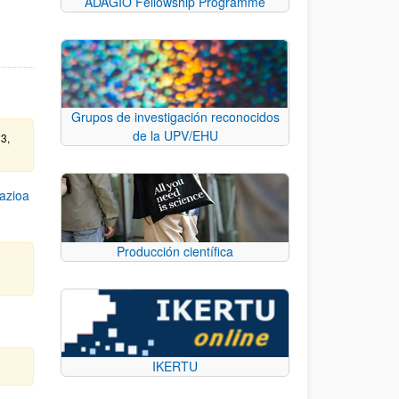
ADAGIO Fellowship Programme
Grupos de investigación reconocidos
de la UPV/EHU
23,
azioa
Producción científica
IKERTU