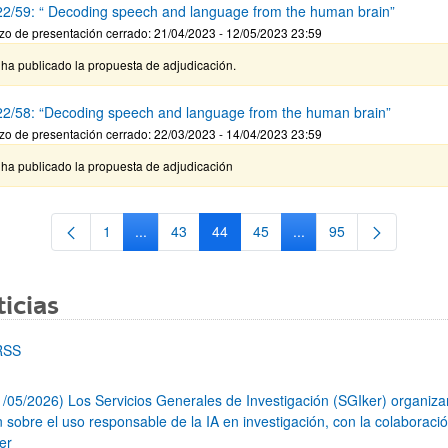
2/59: “ Decoding speech and language from the human brain”
zo de presentación cerrado: 21/04/2023 - 12/05/2023 23:59
ha publicado la propuesta de adjudicación.
2/58: “Decoding speech and language from the human brain”
zo de presentación cerrado: 22/03/2023 - 14/04/2023 23:59
 ha publicado la propuesta de adjudicación
1
...
43
44
45
...
95
Página
Páginas intermedias Use TAB para desplazarse.
Página
Página
Página
Páginas intermedias Us
Página
icias
RSS
1/05/2026) Los Servicios Generales de Investigación (SGIker) organiz
n sobre el uso responsable de la IA en investigación, con la colaboraci
er