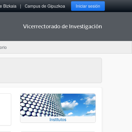
 Bizkaia
Campus de Gipuzkoa
Iniciar sesión
Vicerrectorado de Investigación
orio
Institutos