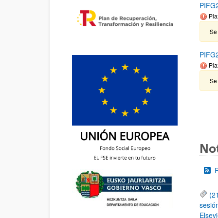
PIFG2
Pla
Se 
PIFG2
Pla
Se
Not
(2
sesió
Elsevi