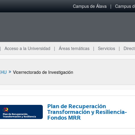
Campus de Álava
Campus de
Acceso a la Universidad
Áreas temáticas
Servicios
Direct
EHU
Vicerrectorado de Investigación
Plan de Recuperación
Transformación y Resiliencia-
Fondos MRR
ar subpáginas