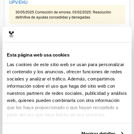
UPV/EHU
30/05/2025 Corrección de errores. 03/02/2025: Resolución
definitiva de ayudas concedidas y denegadas.
CONVOCATORIA, DE TRAMITACIÓN ANTICIPADA, DE
CONTRATACIÓN PARA LA FORMACIÓN DE PERSONAL
INVESTIGADOR EN LA UPV/EHU ASOCIADO A LA
CONVOCATORIA 2024 DE “PROYECTOS DE GENERACIÓN
Esta página web usa cookies
DE CONOCIMIENTO ” DEL MINISTERIO DE CIENCIA,
INNOVACIÓN Y UNIVERSIDADES (FPI 2025)
Las cookies de este sitio web se usan para personalizar
el contenido y los anuncios, ofrecer funciones de redes
09/01/2026. Resolución definitiva de ayudas concedidas y
denegadas.
sociales y analizar el tráfico. Además, compartimos
información sobre el uso que haga del sitio web con
CONVOCATORIA EXTRAORDINARIA DE CONTRATACIÓN
nuestros partners de redes sociales, publicidad y análisis
PARA LA FORMACIÓN DE PERSONAL INVESTIGADOR
web, quienes pueden combinarla con otra información
ASOCIADO A LAS AYUDAS CONCEDIDAS EN LA
que les haya proporcionado o que hayan recopilado a
CONVOCATORIA DE “PROYECTOS DE GENERACIÓN DE
partir del uso que haya hecho de sus servicios.
CONOCIMIENTO” DEL MINISTERIO DE CIENCIA E
INNOVACIÓN 2024 EN LA UPV/EHU
Sin trámite abierto (Plazo de presentación de solicitudes:
Mostrar detalles