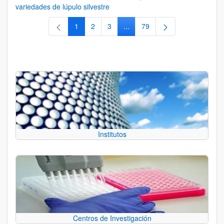
variedades de lúpulo silvestre
1
2
3
...
79
Página
Página
Página
Páginas intermedias Use TAB 
Página
Institutos
Centros de Investigación