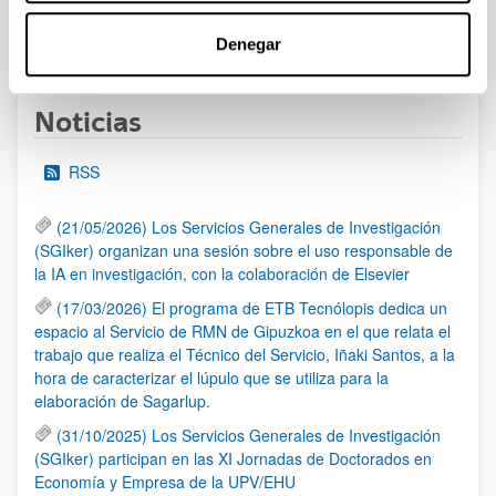
1
...
13
14
15
...
95
Denegar
Página
Páginas intermedias Use TAB para desplazarse.
Página
Página
Página
Páginas intermedias Us
Página
Noticias
RSS
(21/05/2026) Los Servicios Generales de Investigación
(SGIker) organizan una sesión sobre el uso responsable de
la IA en investigación, con la colaboración de Elsevier
(17/03/2026) El programa de ETB Tecnólopis dedica un
espacio al Servicio de RMN de Gipuzkoa en el que relata el
trabajo que realiza el Técnico del Servicio, Iñaki Santos, a la
hora de caracterizar el lúpulo que se utiliza para la
elaboración de Sagarlup.
(31/10/2025) Los Servicios Generales de Investigación
(SGIker) participan en las XI Jornadas de Doctorados en
Economía y Empresa de la UPV/EHU