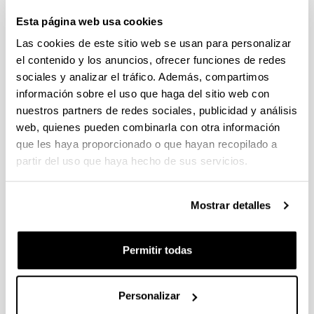
(Ciencias de la vida y la materia, Ciencias Sociales y
Esta página web usa cookies
Humanidades)
Las cookies de este sitio web se usan para personalizar
Plazo de presentación cerrado (Fecha de fin del plazo de
presentación: 02/10/2025 23:59)
el contenido y los anuncios, ofrecer funciones de redes
sociales y analizar el tráfico. Además, compartimos
08/08/2025. Plazo para solicitar carta acreditativa en el centro
de investigación finaliza el 24 de septiembre de 2025.
información sobre el uso que haga del sitio web con
nuestros partners de redes sociales, publicidad y análisis
PIFG25/25: “ Advanced Scientific Machine Learning and
web, quienes pueden combinarla con otra información
Uncertainty Quantification Methods with Applications to
que les haya proporcionado o que hayan recopilado a
Materials Science”
partir del uso que haya hecho de sus servicios.
06/08/2025. Resolución definitiva de concesión.
Mostrar detalles
CONVOCATORIA PROGRAMA PREDOCTORAL DE
FORMACIÓN DE PERSONAL INVESTIGADOR NO DOCTOR
2025-2026: Nuevas ayudas y renovaciones (Gobierno
Permitir todas
Vasco)
Plazo de presentación cerrado: 31/07/2025 - 08/09/2025 23:59
Se ha publicado la convocatoria
Personalizar