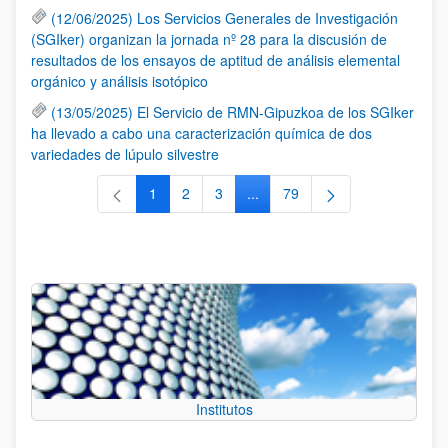
(12/06/2025) Los Servicios Generales de Investigación
(SGIker) organizan la jornada nº 28 para la discusión de
resultados de los ensayos de aptitud de análisis elemental
orgánico y análisis isotópico
(13/05/2025) El Servicio de RMN-Gipuzkoa de los SGIker
ha llevado a cabo una caracterización química de dos
variedades de lúpulo silvestre
1
2
3
...
79
Página
Página
Página
Páginas intermedias Use TAB 
Página
Institutos